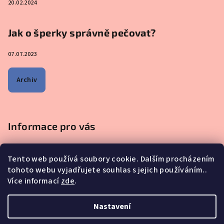
20.02.2024
Jak o šperky správně pečovat?
07.07.2023
Archiv
Informace pro vás
Obchodní podmínky
Tento web používá soubory cookie. Dalším procházením
Podmínky ochrany osobních údajů
tohoto webu vyjadřujete souhlas s jejich používáním..
Na co se mě nejčastěji ptáte - ŠPERKY Z MATEŘSKÉHO MLÉKA
Více informací
zde
.
Proč nakupovat u nás?
Reklamace, výměna a vrácení zboží
Nastavení