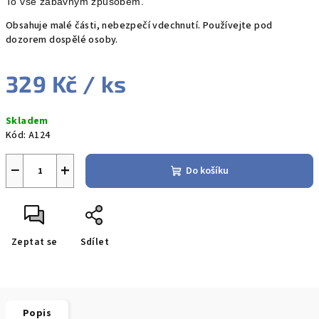
To vše zábavným způsobem.
Obsahuje malé části, nebezpečí vdechnutí. Používejte pod
dozorem dospělé osoby.
329 Kč
/ ks
Měrná
Skladem
cena:
Kód:
A124
−
+
Do košíku
Zeptat se
Sdílet
Popis