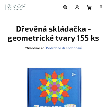
Přejít
na
obsah
Nákupní
Hledat
Přihlášení
Dřevěná skládačka -
košík
geometrické tvary 155 ks
Průměrné
26 hodnocení
Podrobnosti hodnocení
hodnocení
produktu
je
4,4
z
5
hvězdiček.