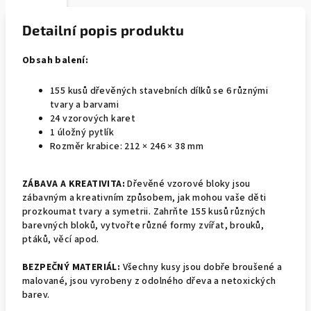
Detailní popis produktu
Obsah balení:
155 kusů dřevěných stavebních dílků se 6 různými
tvary a barvami
24 vzorových karet
1 úložný pytlík
Rozměr krabice: 212 × 246 × 38 mm
ZÁBAVA A KREATIVITA:
Dřevěné vzorové bloky jsou
zábavným a kreativním způsobem, jak mohou vaše děti
prozkoumat tvary a symetrii. Zahrňte 155 kusů různých
barevných bloků, vytvořte různé formy zvířat, brouků,
ptáků, věcí apod.
BEZPEČNÝ MATERIÁL:
Všechny kusy jsou dobře broušené a
malované, jsou vyrobeny z odolného dřeva a netoxických
barev.