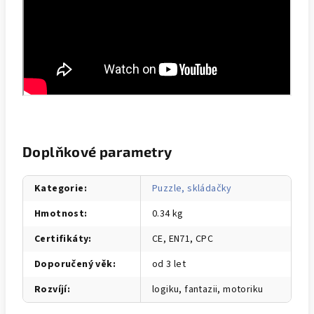
Doplňkové parametry
Kategorie
:
Puzzle, skládačky
Hmotnost
:
0.34 kg
Certifikáty
:
CE, EN71, CPC
Doporučený věk
:
od 3 let
Rozvíjí
:
logiku, fantazii, motoriku