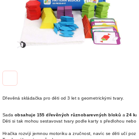
Dřevěná skládačka pro děti od 3 let s geometrickými tvary. 
Sada 
obsahuje 155 dřevěných různobarevných bloků
 a 
24 ka
Děti si tak mohou sestavovat tvary podle karty s předlohou nebo p
Hračka rozvíjí jemnou motoriku a zručnost, navíc se děti učí pozn