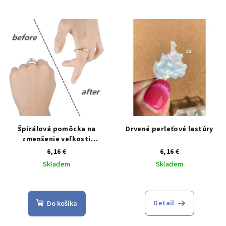
5,0
z
5
hviezdičiek.
Špirálová pomôcka na
Drvené perleťové lastúry
zmenšenie veľkosti
prsteňa
6,16 €
6,16 €
Skladem
Skladem
Priemerné
hodnotenie
produktu
Detail
Do košíka
je
5,0