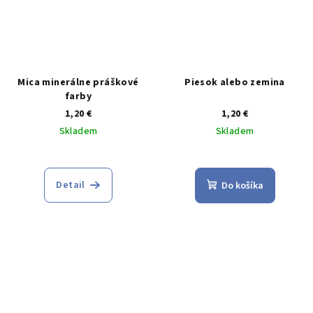
Mica minerálne práškové
Piesok alebo zemina
farby
1,20 €
1,20 €
Skladem
Skladem
Priemerné
hodnotenie
produktu
Detail
Do košíka
je
4,0
z
5
hviezdičiek.