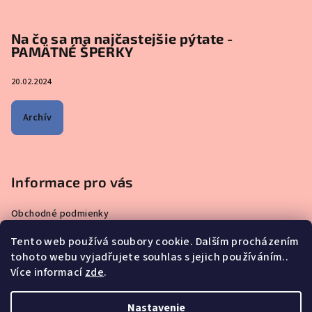
Na čo sa ma najčastejšie pýtate -
PAMÄTNÉ ŠPERKY
20.02.2024
Archív
Informace pro vás
Obchodné podmienky
Zásady ochrany osobných údajov
Tento web používá soubory cookie. Dalším procházením
Čo sa ma pýtate najčastejšie – ŠPERKY VYROBENÉ Z MATERSKÉHO
tohoto webu vyjadřujete souhlas s jejich používáním..
MLIEKA
Více informací
zde
.
Prečo nakupovať u nás?
Reklamácie, výmeny a vrátenie tovaru
Nastavenie