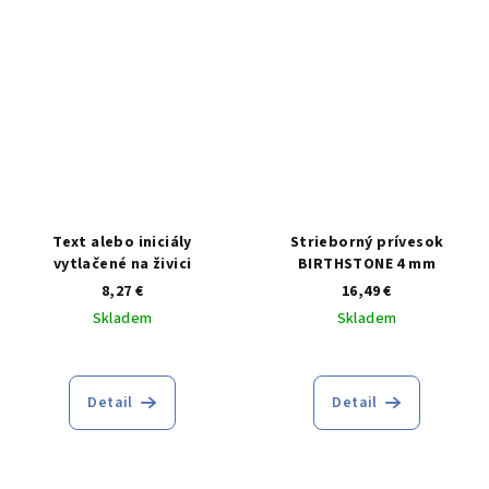
Text alebo iniciály
Strieborný prívesok
vytlačené na živici
BIRTHSTONE 4 mm
8,27 €
16,49 €
Skladem
Skladem
Priemerné
hodnotenie
produktu
Detail
Detail
je
4,3
z
5