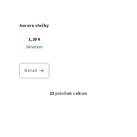
Aurora vločky
1,20 €
Skladem
Priemerné
hodnotenie
produktu
Detail
je
5,0
z
5
23
položiek celkom
O
hviezdičiek.
v
l
á
d
a