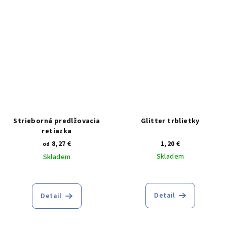
z
5
hviezdičiek.
Strieborná predlžovacia
Glitter trblietky
retiazka
8,27 €
1,20 €
od
Skladem
Skladem
Detail
Detail