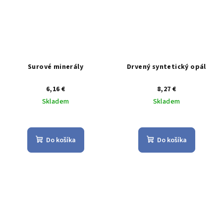
Surové minerály
Drvený syntetický opál
6,16 €
8,27 €
Skladem
Skladem
Priemerné
Priemerné
hodnotenie
hodnotenie
produktu
produktu
Do košíka
Do košíka
je
je
4,0
5,0
z
z
5
5
hviezdičiek.
hviezdičiek.