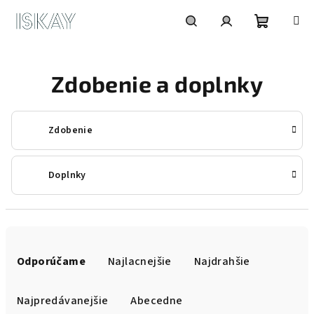
Prejsť
na
obsah
Nákupn
Hľadať
Prihlásenie
Zdobenie a doplnky
košík
Zdobenie
Doplnky
R
a
Odporúčame
Najlacnejšie
Najdrahšie
d
e
Najpredávanejšie
Abecedne