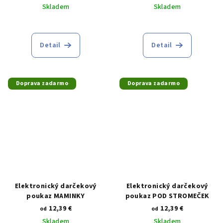
Skladem
Skladem
Priemerné
hodnotenie
produktu
Detail
Detail
je
5,0
z
5
Doprava zadarmo
Doprava zadarmo
hviezdičiek.
Elektronický darčekový
Elektronický darčekový
poukaz MAMINKY
poukaz POD STROMEČEK
12,39 €
12,39 €
od
od
Skladem
Skladem