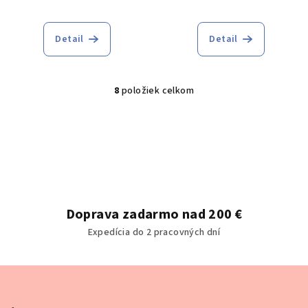
Detail
Detail
8
položiek celkom
O
v
l
á
d
a
c
i
Doprava zadarmo nad 200 €
e
Expedícia do 2 pracovných dní
p
r
v
Z
k
á
y