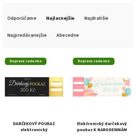
R
a
Odporúčame
Najlacnejšie
Najdrahšie
d
e
Najpredávanejšie
Abecedne
n
i
V
e
Doprava zadarmo
Doprava zadarmo
ý
p
p
r
i
o
s
d
p
u
r
k
o
t
d
DARČEKOVÝ POUKAZ
Elektronický darčekový
o
elektronický
poukaz K NARODENINÁM
u