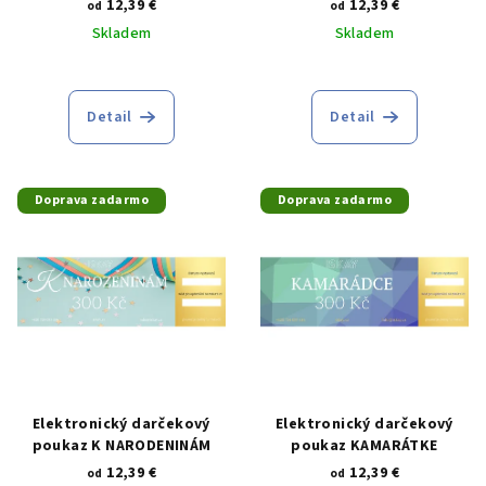
v
12,39 €
12,39 €
od
od
k
Skladem
Skladem
t
o
v
Detail
Detail
Doprava zadarmo
Doprava zadarmo
Elektronický darčekový
Elektronický darčekový
poukaz K NARODENINÁM
poukaz KAMARÁTKE
12,39 €
12,39 €
od
od