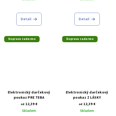
Priemerné
hodnotenie
produktu
Detail
Detail
je
5,0
z
5
Doprava zadarmo
Doprava zadarmo
hviezdičiek.
Elektronický darčekový
Elektronický darčekový
poukaz PRE TEBA
poukaz Z LÁSKY
12,39 €
12,39 €
od
od
Skladem
Skladem