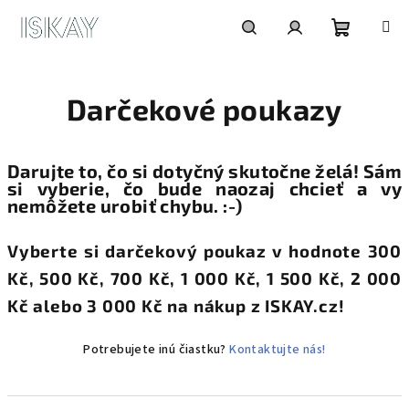
Prejsť
na
obsah
Nákupn
Hľadať
Prihlásenie
Darčekové poukazy
košík
Darujte to, čo si dotyčný skutočne želá! Sám
si vyberie, čo bude naozaj chcieť a vy
nemôžete urobiť chybu. :-)
Vyberte si darčekový poukaz v hodnote 300
Kč, 500 Kč, 700 Kč, 1 000 Kč, 1 500 Kč, 2 000
Kč alebo 3 000 Kč na nákup z ISKAY.cz!
Potrebujete inú čiastku?
Kontaktujte nás!