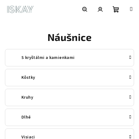
Prejsť
na
obsah
Nákupn
Hľadať
Prihlásenie
Náušnice
košík
S kryštálmi a kamienkami
Kôstky
Kruhy
Dlhé
Visiaci