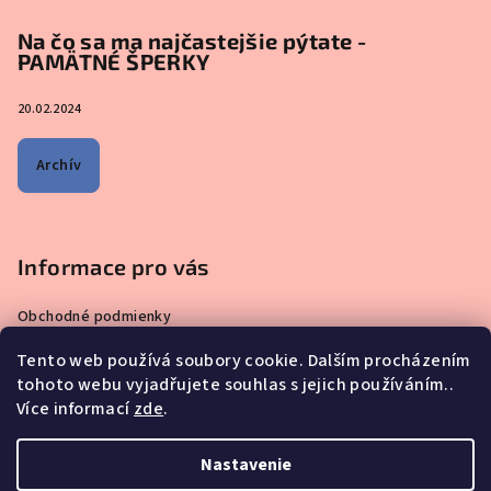
Na čo sa ma najčastejšie pýtate -
PAMÄTNÉ ŠPERKY
20.02.2024
Archív
Informace pro vás
Obchodné podmienky
Zásady ochrany osobných údajov
Tento web používá soubory cookie. Dalším procházením
Čo sa ma pýtate najčastejšie – ŠPERKY VYROBENÉ Z MATERSKÉHO
tohoto webu vyjadřujete souhlas s jejich používáním..
MLIEKA
Více informací
zde
.
Prečo nakupovať u nás?
Reklamácie, výmeny a vrátenie tovaru
Nastavenie