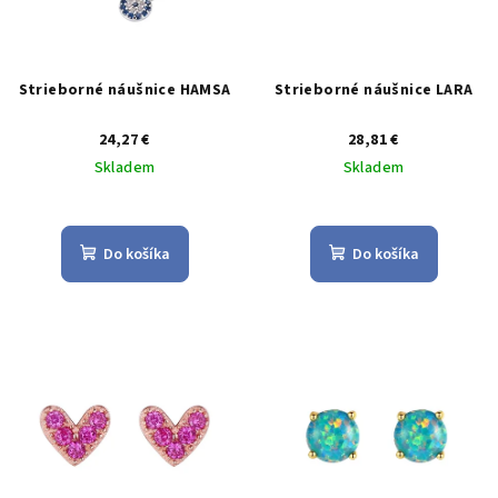
u
r
k
o
t
d
Strieborné náušnice HAMSA
Strieborné náušnice LARA
o
u
v
24,27 €
28,81 €
k
Skladem
Skladem
t
Priemerné
o
hodnotenie
v
produktu
Do košíka
Do košíka
je
5,0
z
5
hviezdičiek.