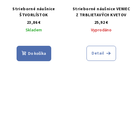
Strieborné náušnice
Strieborné náušnice VENIEC
ŠTVORLÍSTOK
Z TRBLIETAVÝCH KVETOV
23,86 €
25,92 €
Skladem
Vyprodáno
Priemerné
hodnotenie
produktu
Detail
Do košíka
je
5,0
z
5
hviezdičiek.