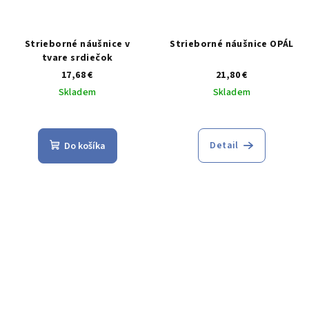
Strieborné náušnice v
Strieborné náušnice OPÁL
tvare srdiečok
17,68 €
21,80 €
Skladem
Skladem
Priemerné
Priemerné
hodnotenie
hodnotenie
produktu
produktu
Detail
Do košíka
je
je
5,0
3,4
z
z
5
5
hviezdičiek.
hviezdičiek.