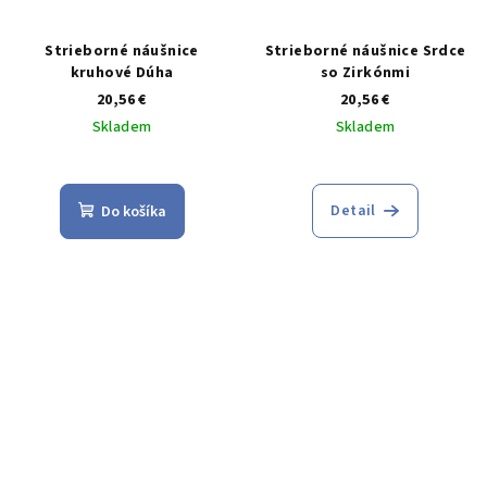
Strieborné náušnice
Strieborné náušnice Srdce
kruhové Dúha
so Zirkónmi
20,56 €
20,56 €
Skladem
Skladem
Priemerné
hodnotenie
produktu
Detail
Do košíka
je
5,0
z
5
hviezdičiek.