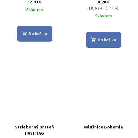
32,93 €
8,20 €
10,67 €
(–23 %)
Skladem
Skladem
Priemerné
hodnotenie
Do košíka
produktu
Do košíka
je
5,0
z
5
hviezdičiek.
Strieborný prsteň
Náušnice Bohemia
HASHTAG