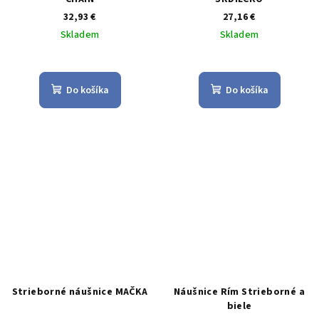
32,93 €
27,16 €
Skladem
Skladem
Priemerné
hodnotenie
produktu
Do košíka
Do košíka
je
5,0
z
5
hviezdičiek.
Strieborné náušnice MAČKA
Náušnice Rím Strieborné a
biele