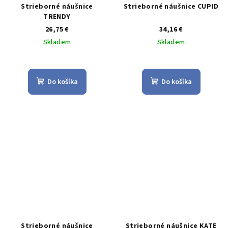
Strieborné náušnice
Strieborné náušnice CUPID
TRENDY
26,75 €
34,16 €
Skladem
Skladem
Priemerné
hodnotenie
produktu
Do košíka
Do košíka
je
5,0
z
5
hviezdičiek.
Strieborné náušnice
Strieborné náušnice KATE