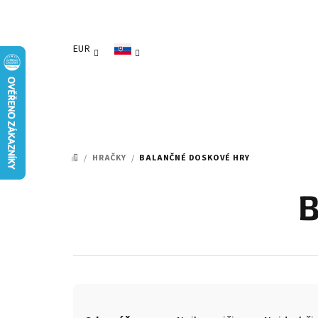
Prejsť
na
obsah
EUR
/
HRAČKY
/
BALANČNÉ DOSKOVÉ HRY
DOMOV
B
R