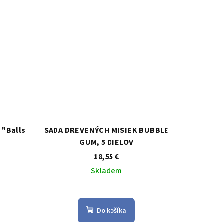
k.
hviezdičiek.
 "Balls
SADA DREVENÝCH MISIEK BUBBLE
GUM, 5 DIELOV
18,55 €
Skladem
Priemerné
e
hodnotenie
Do košíka
produktu