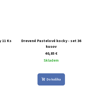
 11 Ks
Drevené Pastelové kocky - set 36
kusov
40,85 €
Skladem
Priemerné
e
hodnotenie
Do košíka
produktu
je
5,0
z
5