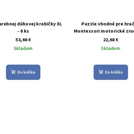
arebnej dúhovej krabičky XL
Puzzle vhodné pre hra
- 6 ks
Montessori motorické zru
53,66 €
22,68 €
Skladem
Skladem
Priemerné
Priemerné
hodnotenie
hodnoteni
Do košíka
Do košíka
produktu
produktu
je
je
5,0
4,8
z
z
5
5
hviezdičiek.
hviezdičie