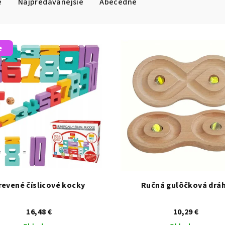
e
Najpredávanejšie
Abecedne
e
revené číslicové kocky
Ručná guľôčková drá
16,48 €
10,29 €