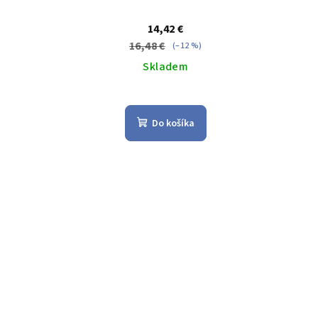
14,42 €
16,48 €
(–12 %)
Skladem
Priemerné
hodnotenie
Do košíka
produktu
je
5,0
z
5
hviezdičiek.