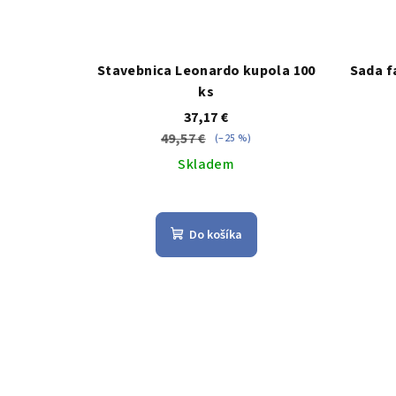
Stavebnica Leonardo kupola 100
Sada f
ks
37,17 €
49,57 €
(–25 %)
Skladem
Priemerné
hodnotenie
Do košíka
produktu
je
4,5
z
5
hviezdičiek.