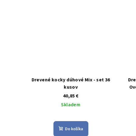
hviezdičiek.
Drevené kocky dúhové Mix - set 36
Dre
kusov
Ov
40,85 €
Skladem
Priemerné
hodnotenie
Do košíka
produktu