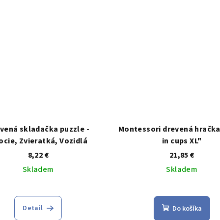
5
hviezdičie
hviezdičiek.
vená skladačka puzzle -
Montessori drevená hračka
ocie, Zvieratká, Vozidlá
in cups XL"
8,22 €
21,85 €
Skladem
Skladem
Priemerné
Priemerné
hodnotenie
hodnoteni
Detail
Do košíka
produktu
produktu