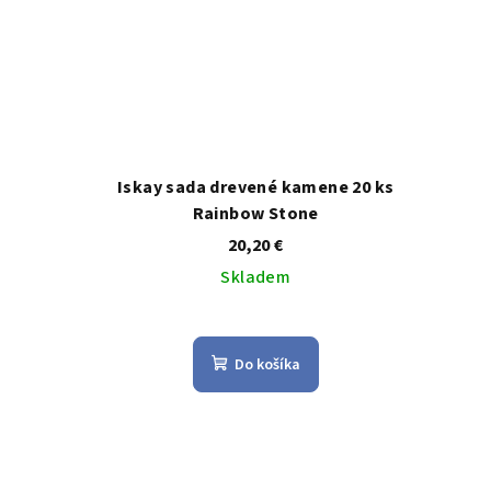
Iskay sada drevené kamene 20 ks
Rainbow Stone
20,20 €
Skladem
Priemerné
hodnotenie
Do košíka
produktu
je
5,0
z
5