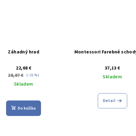
Záhadný hrad
Montessori Farebné schody
22,68 €
37,13 €
28,87 €
(–21 %)
Skladem
Skladem
Priemerné
Priemerné
hodnoteni
Detail
hodnotenie
produktu
Do košíka
produktu
je
je
4,6
4,6
z
z
5