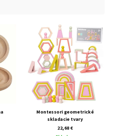
ha
Montessori geometrické
skladacie tvary
22,68 €