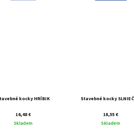
je
je
4,3
4,5
z
z
5
5
hviezdičiek.
hviezdičie
tavebné kocky HRÍBIK
Stavebné kocky SLNIE
16,48 €
18,55 €
Skladem
Skladem