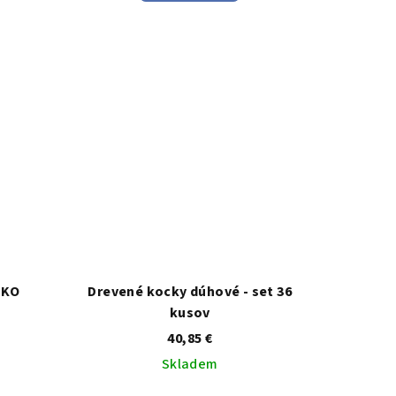
je
5,0
z
5
k.
hviezdičiek.
ČKO
Drevené kocky dúhové - set 36
kusov
40,85 €
Skladem