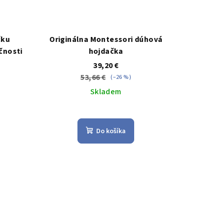
čku
Originálna Montessori dúhová
čnosti
hojdačka
39,20 €
53,66 €
(–26 %)
Skladem
e
Priemerné
hodnotenie
Do košíka
produktu
je
4,0
z
k.
5
hviezdičiek.