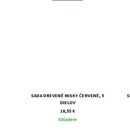
je
3,2
z
5
hviezdičiek.
SADA DREVENÉ MISKY ČERVENÉ, 5
S
DIELOV
18,55 €
Skladem