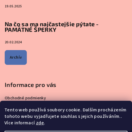
19.05.2025
Na čo sa ma najčastejšie pýtate -
PAMÄTNÉ ŠPERKY
20.02.2024
Archív
Informace pro vás
Obchodné podmienky
Zásady ochrany osobných údajov
Tento web používá soubory cookie. Dalším procházením
Čo sa ma pýtate najčastejšie – ŠPERKY VYROBENÉ Z MATERSKÉHO
tohoto webu vyjadřujete souhlas s jejich používáním..
MLIEKA
Více informací
zde
.
Prečo nakupovať u nás?