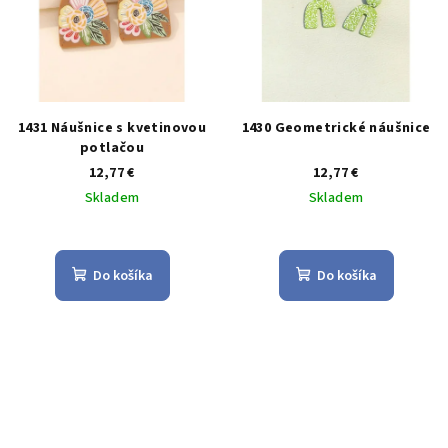
1431 Náušnice s kvetinovou
1430 Geometrické náušnice
potlačou
12,77 €
12,77 €
Skladem
Skladem
Priemerné
Priemerné
hodnotenie
hodnotenie
produktu
produktu
Do košíka
Do košíka
je
je
5,0
5,0
z
z
5
5
hviezdičiek.
hviezdičiek.