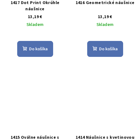
1417 Dot Print Okrúhle
1416 Geometrické náušnice
náušnice
13,19 €
13,19 €
Skladem
Skladem
Priemerné
Priemerné
hodnotenie
hodnotenie
produktu
produktu
Do košíka
Do košíka
je
je
5,0
5,0
z
z
5
5
hviezdičiek.
hviezdičiek.
1415 Oválne náušnice s
1414 Náušnice s kvetinovou