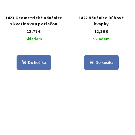
1423 Geometrické náušnice
1422 Náušnice Dúhové
s kvetinovou potlačou
kvapky
12,77 €
12,36 €
Skladem
Skladem
Priemerné
Priemerné
hodnotenie
hodnotenie
produktu
produktu
Do košíka
Do košíka
je
je
5,0
5,0
z
z
5
5
hviezdičiek.
hviezdičiek.