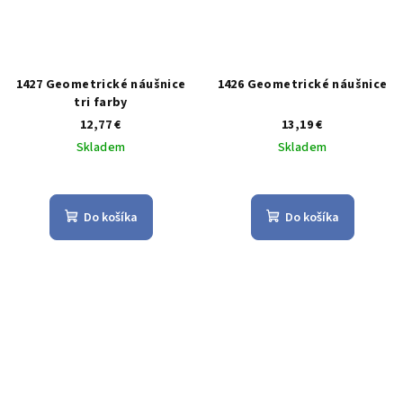
1427 Geometrické náušnice
1426 Geometrické náušnice
tri farby
12,77 €
13,19 €
Skladem
Skladem
Priemerné
Priemerné
hodnotenie
hodnotenie
produktu
produktu
Do košíka
Do košíka
je
je
4,7
5,0
z
z
5
5
hviezdičiek.
hviezdičiek.