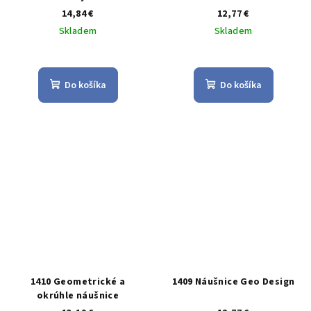
14,84 €
12,77 €
Skladem
Skladem
Priemerné
Priemerné
hodnotenie
hodnotenie
produktu
produktu
Do košíka
Do košíka
je
je
5,0
5,0
z
z
5
5
hviezdičiek.
hviezdičiek.
1410 Geometrické a
1409 Náušnice Geo Design
okrúhle náušnice