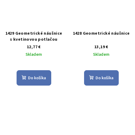
1429 Geometrické náušnice
1428 Geometrické náušnice
s kvetinovou potlačou
12,77 €
13,19 €
Skladem
Skladem
Priemerné
Priemerné
hodnotenie
hodnotenie
produktu
produktu
Do košíka
Do košíka
je
je
5,0
5,0
z
z
5
5
hviezdičiek.
hviezdičiek.