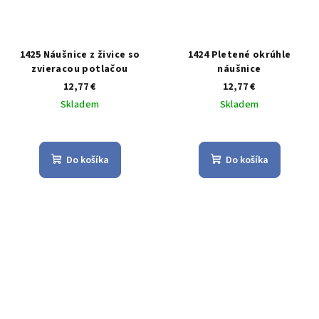
1425 Náušnice z živice so
1424 Pletené okrúhle
zvieracou potlačou
náušnice
12,77 €
12,77 €
Skladem
Skladem
Priemerné
Priemerné
hodnotenie
hodnotenie
produktu
produktu
Do košíka
Do košíka
je
je
5,0
5,0
z
z
5
5
hviezdičiek.
hviezdičiek.