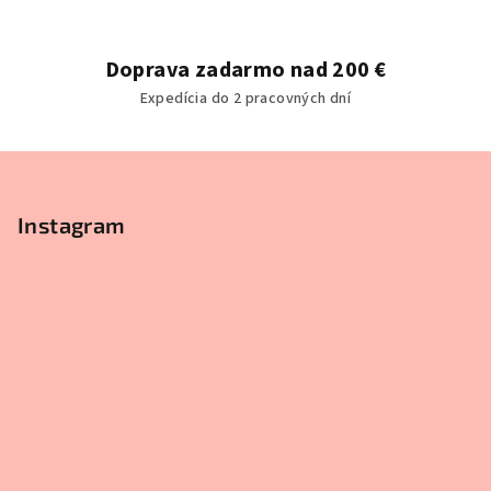
e
p
r
Doprava zadarmo nad 200 €
v
Expedícia do 2 pracovných dní
k
y
v
Z
ý
á
p
p
Instagram
i
ä
s
u
t
i
e