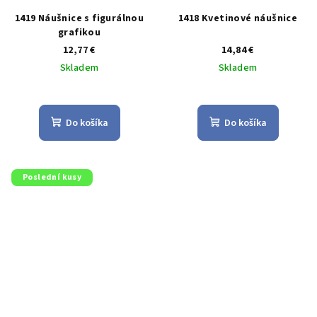
1419 Náušnice s figurálnou
1418 Kvetinové náušnice
grafikou
12,77 €
14,84 €
Skladem
Skladem
Priemerné
Priemerné
hodnotenie
hodnotenie
produktu
produktu
Do košíka
Do košíka
je
je
4,5
5,0
z
z
5
5
Poslední kusy
hviezdičiek.
hviezdičiek.