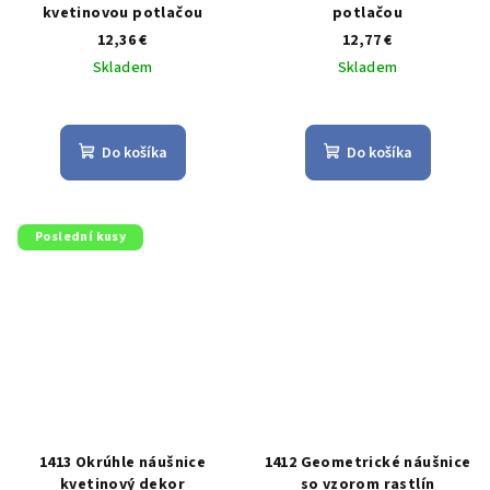
kvetinovou potlačou
potlačou
12,36 €
12,77 €
Skladem
Skladem
Priemerné
Priemerné
hodnotenie
hodnotenie
produktu
produktu
Do košíka
Do košíka
je
je
5,0
5,0
z
z
5
5
Poslední kusy
hviezdičiek.
hviezdičiek.
1413 Okrúhle náušnice
1412 Geometrické náušnice
kvetinový dekor
so vzorom rastlín