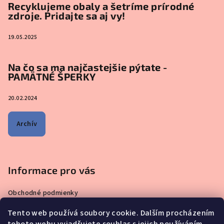
Recyklujeme obaly a šetríme prírodné
zdroje. Pridajte sa aj vy!
19.05.2025
Na čo sa ma najčastejšie pýtate -
PAMÄTNÉ ŠPERKY
20.02.2024
Archív
Informace pro vás
Obchodné podmienky
Zásady ochrany osobných údajov
Tento web používá soubory cookie. Dalším procházením
Čo sa ma pýtate najčastejšie – ŠPERKY VYROBENÉ Z MATERSKÉHO