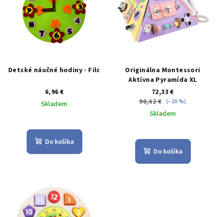
i
o
s
d
p
u
r
k
o
t
d
Detské náučné hodiny - Filc
Originálna Montessori
o
Aktívna Pyramída XL
u
v
6,96 €
72,33 €
k
90,62 €
(–20 %)
Skladem
t
Skladem
o
Priemerné
v
hodnotenie
Do košíka
produktu
Do košíka
je
3,7
z
5
hviezdičiek.