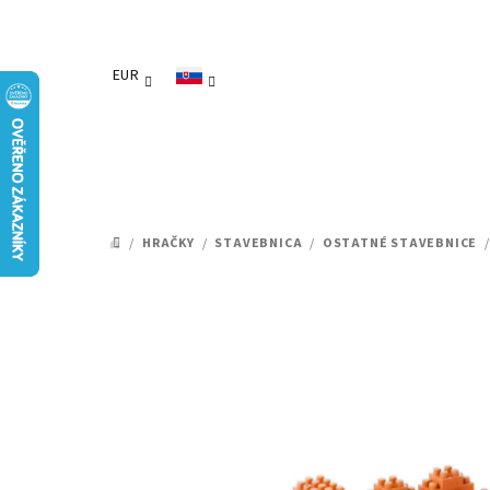
Prejsť
na
obsah
EUR
/
HRAČKY
/
STAVEBNICA
/
OSTATNÉ STAVEBNICE
/
DOMOV