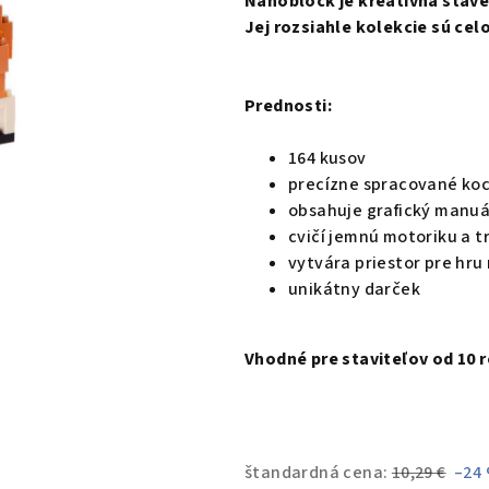
Nanoblock je kreatívna stave
5,0
Jej rozsiahle kolekcie sú ce
z
5
hviezdičiek.
Prednosti:
164 kusov
precízne spracované ko
obsahuje grafický manuá
cvičí jemnú motoriku a t
vytvára priestor pre hru
unikátny darček
Vhodné
pre staviteľov
od 10 
štandardná cena:
10,29 €
–24