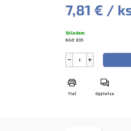
7,81 €
/ k
Jednotková
cena:
Skladem
Kód:
835
−
+
Tlač
Opýtať sa