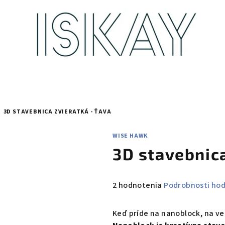
3D STAVEBNICA ZVIERATKÁ - ŤAVA
WISE HAWK
3D stavebnica
Priemerné
2 hodnotenia
Podrobnosti ho
hodnotenie
produktu
Keď príde na nanoblock, na ve
je