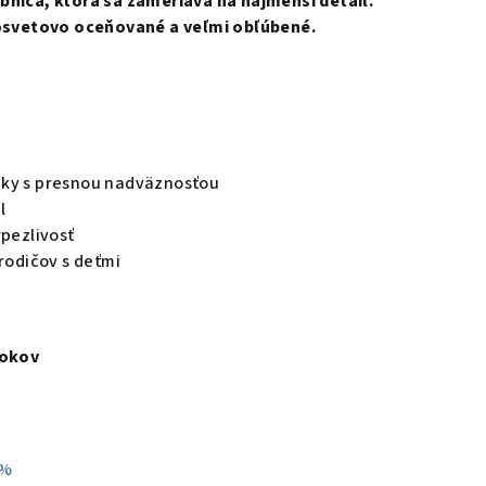
bnica, ktorá sa zameriava na najmenší detail.
losvetovo oceňované a veľmi obľúbené.
cky s presnou nadväznosťou
l
rpezlivosť
 rodičov s deťmi
rokov
 %