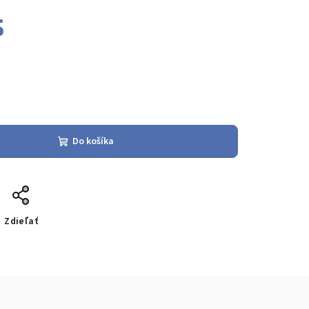
s
Do košíka
Zdieľať