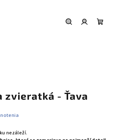
Hľadať
Prihlásenie
Nákupný
košík
 zvieratká - Ťava
dnotenia
ku nezáleží.