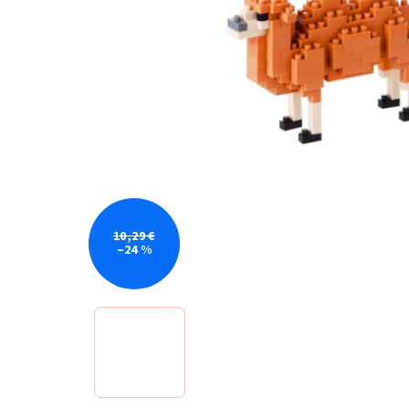
10,29 €
–24 %