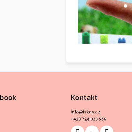
ebook
Kontakt
info
@
iskay.cz
+420 724 033 556