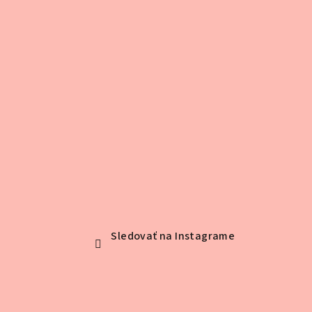
i
e
Sledovať na Instagrame