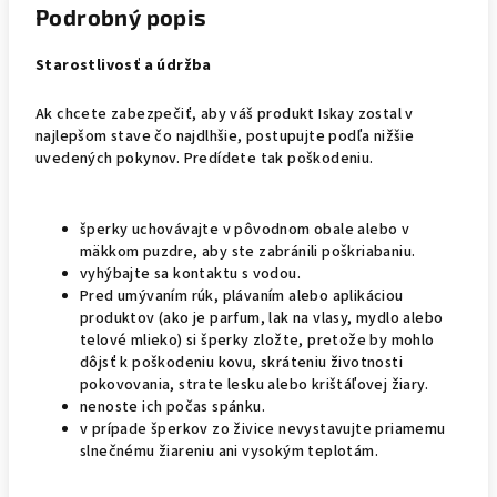
Podrobný popis
Starostlivosť a údržba
Ak chcete zabezpečiť, aby váš produkt Iskay zostal v
najlepšom stave čo najdlhšie, postupujte podľa nižšie
uvedených pokynov. Predídete tak poškodeniu.
šperky uchovávajte v pôvodnom obale alebo v
mäkkom puzdre, aby ste zabránili poškriabaniu.
vyhýbajte sa kontaktu s vodou.
Pred umývaním rúk, plávaním alebo aplikáciou
produktov (ako je parfum, lak na vlasy, mydlo alebo
telové mlieko) si šperky zložte, pretože by mohlo
dôjsť k poškodeniu kovu, skráteniu životnosti
pokovovania, strate lesku alebo krištáľovej žiary.
nenoste ich počas spánku.
v prípade šperkov zo živice nevystavujte priamemu
slnečnému žiareniu ani vysokým teplotám.