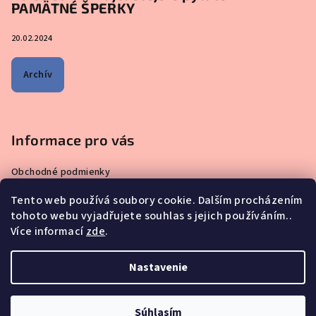
PAMÄTNÉ ŠPERKY
20.02.2024
Archív
Informace pro vás
Obchodné podmienky
Zásady ochrany osobných údajov
Tento web používá soubory cookie. Dalším procházením
Čo sa ma pýtate najčastejšie – ŠPERKY VYROBENÉ Z MATERSKÉHO
tohoto webu vyjadřujete souhlas s jejich používáním..
MLIEKA
Více informací
zde
.
Prečo nakupovať u nás?
Reklamácie, výmeny a vrátenie tovaru
Nastavenie
Copyright 2026
iskay.cz
. Všetky práva vyhradené.
Súhlasím