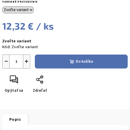
FAREBNÉ PREVEDENIE
12,32 €
/ ks
Jednotková
Zvoľte variant
cena:
Kód:
Zvoľte variant
−
+
Do košíka
Opýtať sa
Zdieľať
Popis