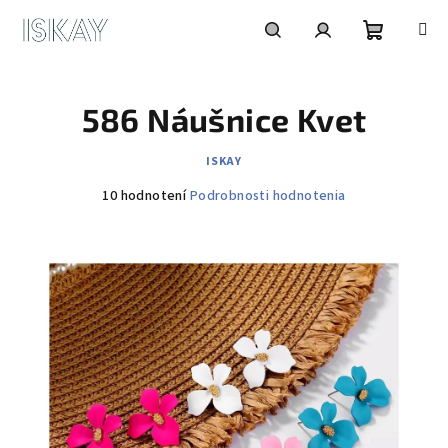
Prejsť
na
obsah
Nákupn
Hľadať
Prihlásenie
586 Náušnice Kvet
košík
ISKAY
Priemerné
10 hodnotení
Podrobnosti hodnotenia
hodnotenie
produktu
je
5,0
z
5
hviezdičiek.