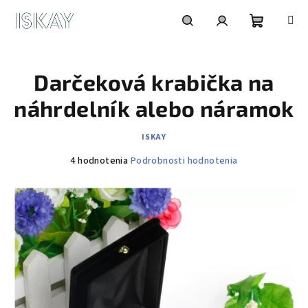
Prejsť
na
obsah
Nákupn
Hľadať
Prihlásenie
Darčeková krabička na
košík
náhrdelník alebo náramok
ISKAY
Priemerné
4 hodnotenia
Podrobnosti hodnotenia
hodnotenie
produktu
je
5,0
z
5
hviezdičiek.