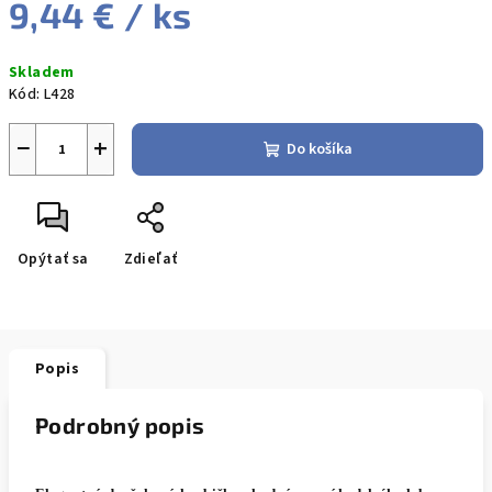
9,44 €
/ ks
Jednotková
Skladem
cena:
Kód:
L428
−
+
Do košíka
Opýtať sa
Zdieľať
Popis
Podrobný popis