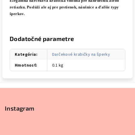
Elegantná darčeková krabička vhodná pre náhrdelník alebo
retiazku. Poslúži ale aj pre prstienok, náušnice a ďalšie typy
šperkov.
Dodatočné parametre
Kategória
:
Darčekové krabičky na šperky
Hmotnosť
:
0.1 kg
Z
á
p
Instagram
ä
t
i