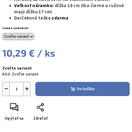
Veľkosť náramku:
dĺžka 18 cm (Iba čierne a ružové
majú dĺžku 17 cm
)
Darčeková taška
zdarma
FARBA KERAMIKY
10,29 €
/ ks
Jednotková
Zvoľte variant
cena:
Kód:
Zvoľte variant
−
+
Do košíka
Opýtať sa
Zdieľať