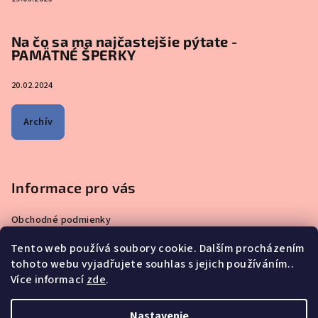
Na čo sa ma najčastejšie pýtate -
PAMÄTNÉ ŠPERKY
20.02.2024
Archív
Informace pro vás
Obchodné podmienky
Zásady ochrany osobných údajov
Tento web používá soubory cookie. Dalším procházením
Čo sa ma pýtate najčastejšie – ŠPERKY VYROBENÉ Z MATERSKÉHO
tohoto webu vyjadřujete souhlas s jejich používáním..
MLIEKA
Více informací
zde
.
Prečo nakupovať u nás?
Reklamácie, výmeny a vrátenie tovaru
Nastavenie