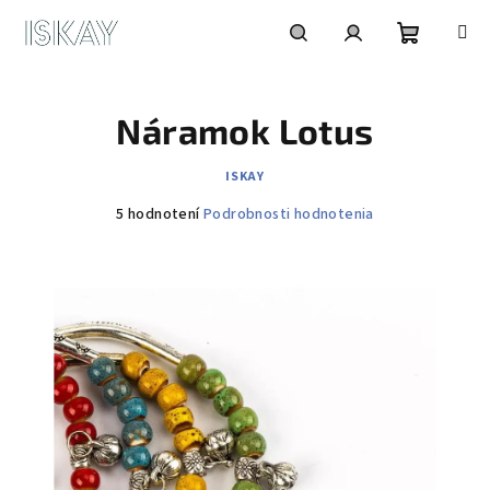
Prejsť
na
obsah
Nákupn
Hľadať
Prihlásenie
Náramok Lotus
košík
ISKAY
Priemerné
5 hodnotení
Podrobnosti hodnotenia
hodnotenie
produktu
je
5,0
z
5
hviezdičiek.