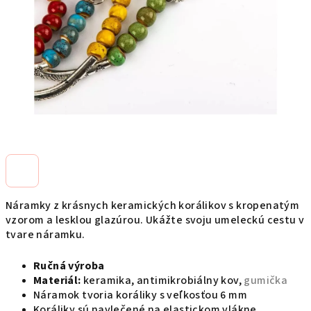
Náramky z krásnych keramických korálikov s kropenatým
vzorom a lesklou glazúrou. Ukážte svoju umeleckú cestu v
tvare náramku.
Ručná výroba
Materiál:
keramika,
antimikrobiálny kov,
gumička
Náramok tvoria koráliky s veľkosťou 6 mm
Koráliky sú navlečené na elastickom vlákne.