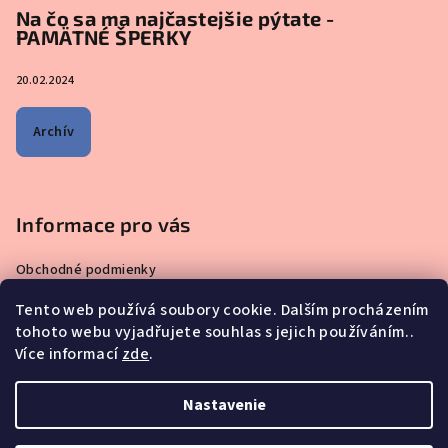
Na čo sa ma najčastejšie pýtate -
PAMÄTNÉ ŠPERKY
20.02.2024
Archív
Informace pro vás
Obchodné podmienky
Zásady ochrany osobných údajov
Tento web používá soubory cookie. Dalším procházením
Čo sa ma pýtate najčastejšie – ŠPERKY VYROBENÉ Z MATERSKÉHO
tohoto webu vyjadřujete souhlas s jejich používáním..
MLIEKA
Více informací
zde
.
Prečo nakupovať u nás?
Reklamácie, výmeny a vrátenie tovaru
Nastavenie