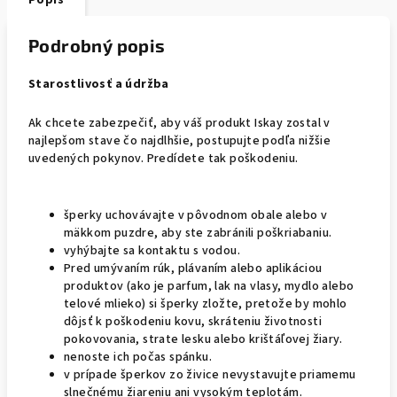
Popis
Podrobný popis
Starostlivosť a údržba
Ak chcete zabezpečiť, aby váš produkt Iskay zostal v
najlepšom stave čo najdlhšie, postupujte podľa nižšie
uvedených pokynov. Predídete tak poškodeniu.
šperky uchovávajte v pôvodnom obale alebo v
mäkkom puzdre, aby ste zabránili poškriabaniu.
vyhýbajte sa kontaktu s vodou.
Pred umývaním rúk, plávaním alebo aplikáciou
produktov (ako je parfum, lak na vlasy, mydlo alebo
telové mlieko) si šperky zložte, pretože by mohlo
dôjsť k poškodeniu kovu, skráteniu životnosti
pokovovania, strate lesku alebo krištáľovej žiary.
nenoste ich počas spánku.
v prípade šperkov zo živice nevystavujte priamemu
slnečnému žiareniu ani vysokým teplotám.