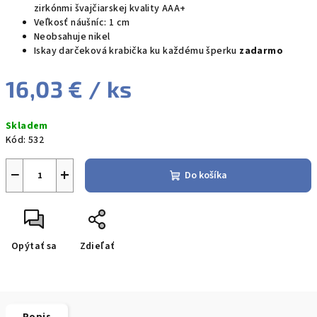
zirkónmi švajčiarskej kvality AAA+
Veľkosť náušníc: 1 cm
Neobsahuje nikel
Iskay darčeková krabička ku každému šperku
zadarmo
16,03 €
/ ks
Jednotková
Skladem
cena:
Kód:
532
−
+
Do košíka
Opýtať sa
Zdieľať