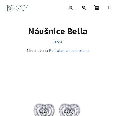
Prejsť
na
obsah
Nákupn
Hľadať
Prihlásenie
Náušnice Bella
košík
ISKAY
Priemerné
4 hodnotenia
Podrobnosti hodnotenia
hodnotenie
produktu
je
4,8
z
5
hviezdičiek.