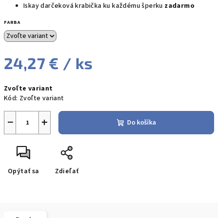
Iskay darčeková krabička ku každému šperku
zadarmo
FARBA
24,27 €
/ ks
Jednotková
Zvoľte variant
cena:
Kód:
Zvoľte variant
−
+
Do košíka
Opýtať sa
Zdieľať