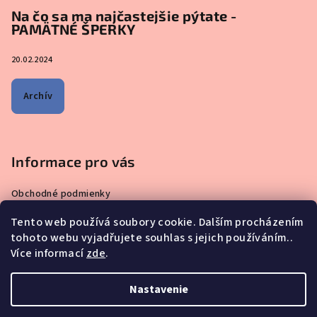
Na čo sa ma najčastejšie pýtate -
PAMÄTNÉ ŠPERKY
20.02.2024
Archív
Informace pro vás
Obchodné podmienky
Zásady ochrany osobných údajov
Tento web používá soubory cookie. Dalším procházením
Čo sa ma pýtate najčastejšie – ŠPERKY VYROBENÉ Z MATERSKÉHO
tohoto webu vyjadřujete souhlas s jejich používáním..
MLIEKA
Více informací
zde
.
Prečo nakupovať u nás?
Reklamácie, výmeny a vrátenie tovaru
Nastavenie