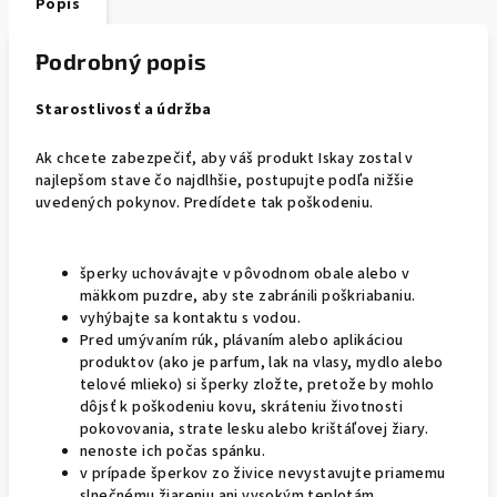
Popis
Podrobný popis
Starostlivosť a údržba
Ak chcete zabezpečiť, aby váš produkt Iskay zostal v
najlepšom stave čo najdlhšie, postupujte podľa nižšie
uvedených pokynov. Predídete tak poškodeniu.
šperky uchovávajte v pôvodnom obale alebo v
mäkkom puzdre, aby ste zabránili poškriabaniu.
vyhýbajte sa kontaktu s vodou.
Pred umývaním rúk, plávaním alebo aplikáciou
produktov (ako je parfum, lak na vlasy, mydlo alebo
telové mlieko) si šperky zložte, pretože by mohlo
dôjsť k poškodeniu kovu, skráteniu životnosti
pokovovania, strate lesku alebo krištáľovej žiary.
nenoste ich počas spánku.
v prípade šperkov zo živice nevystavujte priamemu
slnečnému žiareniu ani vysokým teplotám.