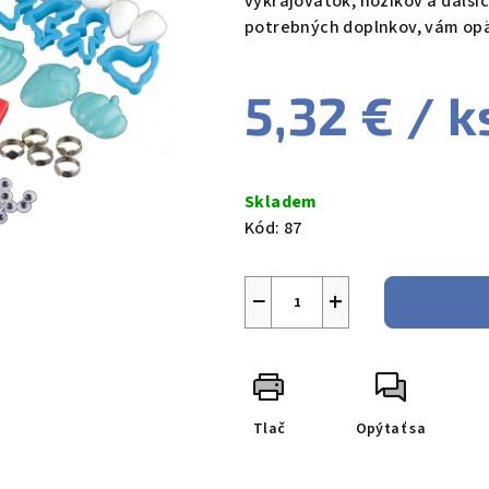
vykrajovátok, nožíkov a ďalší
4,3
potrebných doplnkov, vám opäť
z
5
5,32 €
/ k
hviezdičiek.
Jednotková
cena:
Skladem
Kód:
87
−
+
Tlač
Opýtať sa