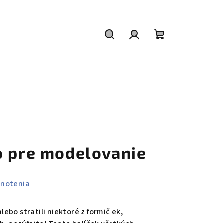
Hľadať
Prihlásenie
Nákupný
košík
o pre modelovanie
dnotenia
alebo stratili niektoré z formičiek,