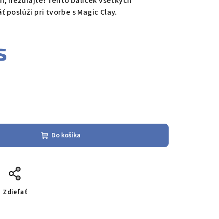
ch, nezúfajte! Tento balíček všetkých
 poslúži pri tvorbe s Magic Clay.
s
Do košíka
Zdieľať