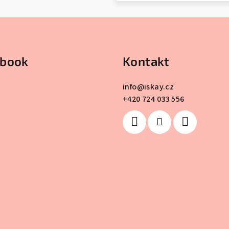
ebook
Kontakt
info
@
iskay.cz
+420 724 033 556