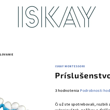
ELOVANIE
ISKAY MONTESSORI
Príslušenstv
Priemerné
3 hodnotenia
Podrobnosti ho
hodnotenie
produktu
Či už ste spotrebovali, rozbili 
je