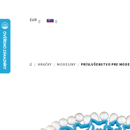
Prejsť
na
obsah
EUR
/
HRAČKY
/
MODELÍNY
/
PRÍSLUŠENSTVO PRE MOD
DOMOV