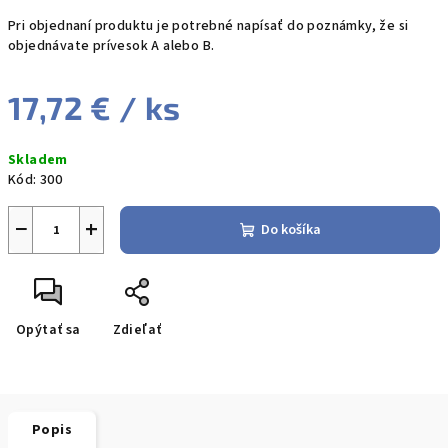
Pri objednaní produktu je potrebné napísať do poznámky, že si
objednávate prívesok A alebo B.
17,72 €
/ ks
Jednotková
Skladem
cena:
Kód:
300
−
+
Do košíka
Opýtať sa
Zdieľať
Popis