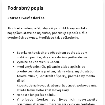
Podrobný popis
Starostlivosť a údržba
Ak chcete zabezpečiť, aby váš produkt Iskay zostal v
najlepšom stave čo najdlhšie, postupujte podľa nižšie
uvedených pokynov. Predídete tak poškodeniu.
Šperky uchovávajte v pôvodnom obale alebo v
mäkkom puzdre, aby ste zabránili poškriabaniu.
Vyhnite sa kontaktu s vodou.
Pred umývaním rúk, plávaním alebo aplikáciou
produktov (ako je parfum, lak na vlasy, mydlo alebo
telové mlieko), odstráňte šperky, pretože by mohlo
dôjsť
k poškodeniu kovu, skráteniu životnosti pokovovania,
strate lesku alebo krištáľovej žiary.
Nenoste ich počas spánku.
V prípade šperkov zo živice ich nevystavujte
priamemu slnečnému žiareniu ani vysokým teplotám.