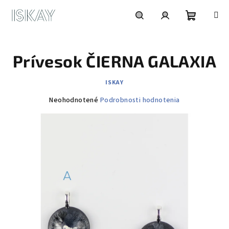
Prejsť
na
obsah
Nákupn
Hľadať
Prihlásenie
Prívesok ČIERNA GALAXIA
košík
ISKAY
Priemerné
Neohodnotené
Podrobnosti hodnotenia
hodnotenie
produktu
je
0,0
z
5
hviezdičiek.