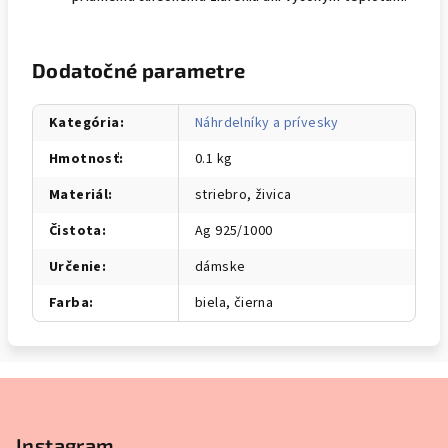
Dodatočné parametre
Kategória
:
Náhrdelníky a prívesky
Hmotnosť
:
0.1 kg
Materiál
:
striebro, živica
Čistota
:
Ag 925/1000
Určenie
:
dámske
Farba
:
biela, čierna
Z
á
p
Instagram