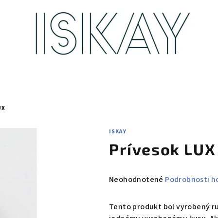
UX
ISKAY
Prívesok LUX
Priemerné
Neohodnotené
Podrobnosti h
hodnotenie
produktu
Tento produkt bol vyrobený ru
je