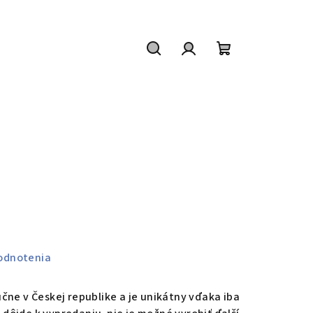
Hľadať
Prihlásenie
Nákupný
košík
odnotenia
čne v Českej republike a je unikátny vďaka iba