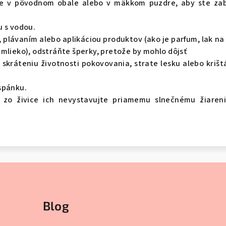
e v pôvodnom obale alebo v mäkkom puzdre, aby ste zabr
u s vodou.
plávaním alebo aplikáciou produktov (ako je parfum, lak na 
mlieko), odstráňte šperky, pretože by mohlo dôjsť
 skráteniu životnosti pokovovania, strate lesku alebo krišt
spánku.
 zo živice ich nevystavujte priamemu slnečnému žiareni
Blog