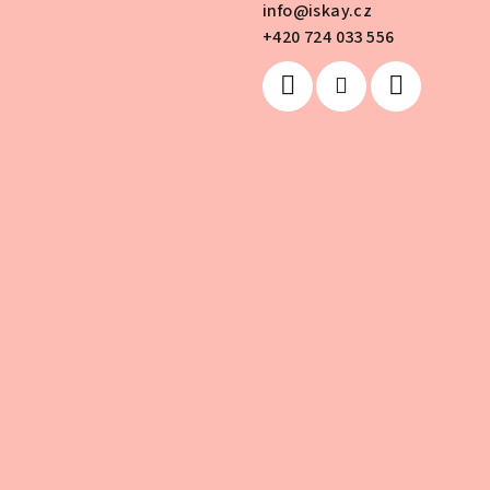
info
@
iskay.cz
+420 724 033 556