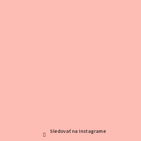
ä
t
i
e
Sledovať na Instagrame