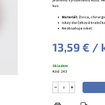
jednému vyrobenému kusu. Ak d
0,0
kus.
z
5
Materiál:
živica, chirurg
hviezdičiek.
Iskay darčeková krabič
Neobsahuje nikel.
13,59 €
/ 
Jednotková
cena:
Skladem
Kód:
243
−
+