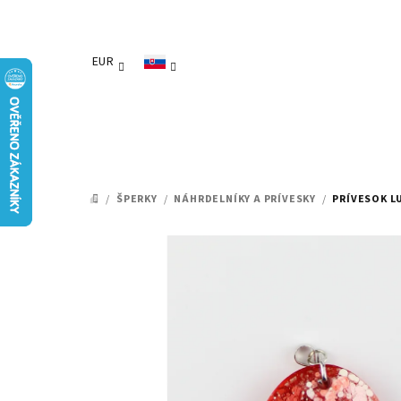
Prejsť
na
obsah
EUR
/
ŠPERKY
/
NÁHRDELNÍKY A PRÍVESKY
/
PRÍVESOK L
DOMOV