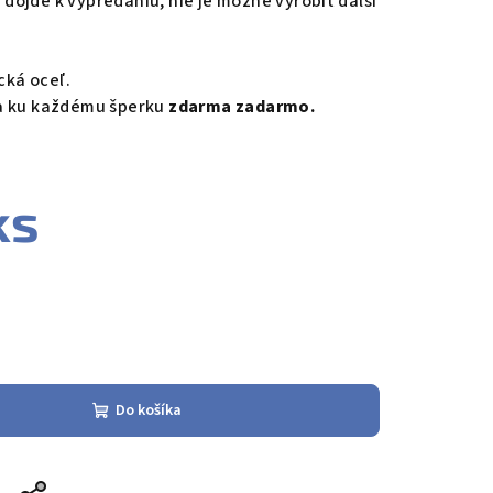
ôjde k vypredaniu, nie je možné vyrobiť ďalší
ická oceľ.
ka ku každému šperku
zdarma
zadarmo.
ks
Do košíka