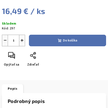
16,49 €
/ ks
Jednotková
Skladem
cena:
Kód:
297
−
+
Do košíka
Opýtať sa
Zdieľať
Popis
Podrobný popis