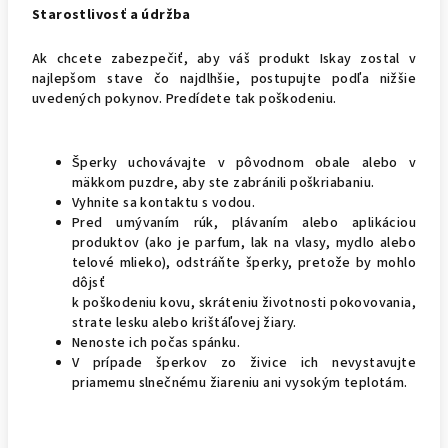
Starostlivosť a údržba
Ak chcete zabezpečiť, aby váš produkt Iskay zostal v
najlepšom stave čo najdlhšie, postupujte podľa nižšie
uvedených pokynov. Predídete tak poškodeniu.
Šperky uchovávajte v pôvodnom obale alebo v
mäkkom puzdre, aby ste zabránili poškriabaniu.
Vyhnite sa kontaktu s vodou.
Pred umývaním rúk, plávaním alebo aplikáciou
produktov (ako je parfum, lak na vlasy, mydlo alebo
telové mlieko), odstráňte šperky, pretože by mohlo
dôjsť
k poškodeniu kovu, skráteniu životnosti pokovovania,
strate lesku alebo krištáľovej žiary.
Nenoste ich počas spánku.
V prípade šperkov zo živice ich nevystavujte
priamemu slnečnému žiareniu ani vysokým teplotám.