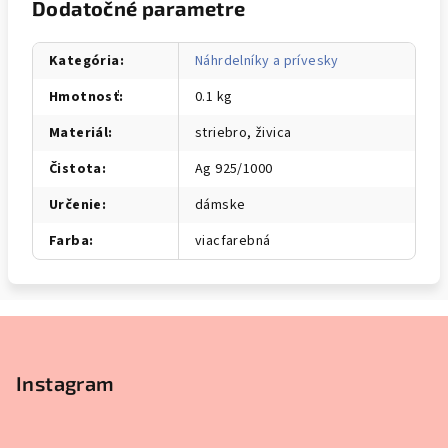
Dodatočné parametre
Kategória
:
Náhrdelníky a prívesky
Hmotnosť
:
0.1 kg
Materiál
:
striebro, živica
Čistota
:
Ag 925/1000
Určenie
:
dámske
Farba
:
viacfarebná
Z
á
p
Instagram
ä
t