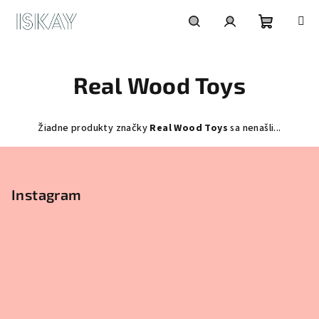
Prejsť
na
obsah
Nákupn
Hľadať
Prihlásenie
Real Wood Toys
košík
Žiadne produkty značky
Real Wood Toys
sa nenašli...
Z
á
p
Instagram
ä
t
i
e