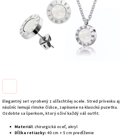
Elegantný set vyrobený z ušľachtilej ocele. Stred prívesku aj
náušníc lemujú rímske číslice, zapínanie na klasickú puzetku.
Ozdobte sa šperkom, ktorý oživí každý váš outfit.
Materiál
:
chirurgická oceľ, akryl
Dĺžka retiazky
:
40 cm + 5 cm
predĺženie