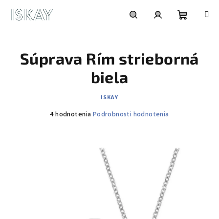
Prejsť
na
obsah
Nákupn
Hľadať
Prihlásenie
Súprava Rím strieborná
košík
biela
ISKAY
Priemerné
4 hodnotenia
Podrobnosti hodnotenia
hodnotenie
produktu
je
5,0
z
5
hviezdičiek.