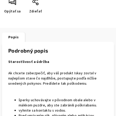
Opýtať sa
Zdieľať
Popis
Podrobný popis
Starostlivosť a údržba
Ak chcete zabezpečiť, aby váš produkt Iskay zostal v
najlepšom stave čo najdlhšie, postupujte podľa nižšie
uvedených pokynov. Predídete tak poškodeniu.
šperky uchovávajte v pôvodnom obale alebo v
mäkkom puzdre, aby ste zabránili poškriabaniu.
vyhnite sa kontaktu s vodou.
Pred umývaním rúk, plávaním alebo aplikáciou