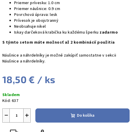
Priemer prívesku: 1.0 cm
Priemer náušnice: 0.9 cm
Povrchová úprava: lesk
Prívesok je obojstranný
Neobsahuje nikel
Iskay darčeková krabička ku každému šperku
zadarmo
S týmto setom máte možnosť až 2 kombinácií použitia
Náušnice a náhrdelníky je možné zakúpiť samostatne v sekcii
Náušnice a náhrdelníky.
18,50 €
/ ks
Jednotková
Skladem
cena:
Kód:
637
−
+
Do košíka