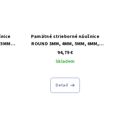
šnice
Pamätné strieborné náušnice
 5MM,
ROUND 3MM, 4MM, 5MM, 6MM,
10MM
7MM, 8MM, 9MM, 10MM
94,79 €
Skladem
Priemerné
hodnotenie
Detail
produktu
je
5,0
z
5
hviezdičiek.