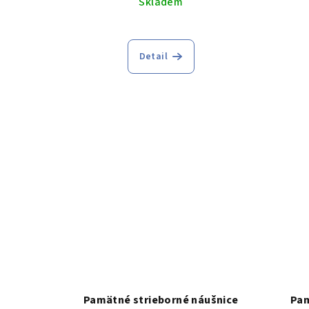
Skladem
k
t
t
o
o
Detail
v
v
Pamätné strieborné náušnice
Pam