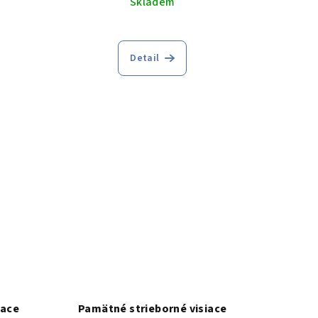
Skladem
Detail
iace
Pamätné strieborné visiace