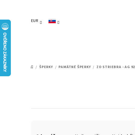
Prejsť
na
obsah
EUR
/
ŠPERKY
/
PAMÄTNÉ ŠPERKY
/
ZO STRIEBRA - AG 92
DOMOV
R