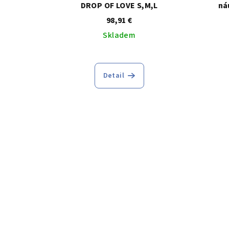
DROP OF LOVE S,M,L
ná
98,91 €
Skladem
Detail