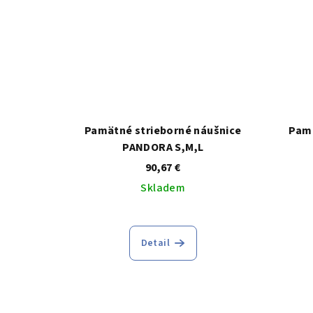
Pamätné strieborné náušnice
Pamä
PANDORA S,M,L
90,67 €
Skladem
Detail