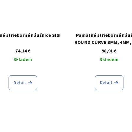
é strieborné náušnice SISI
Pamätné strieborné náu
ROUND CURVE 3MM, 4MM,
6MM, 7MM, 8MM, 9MM, 
74,14 €
98,91 €
Skladem
Skladem
Detail
Detail