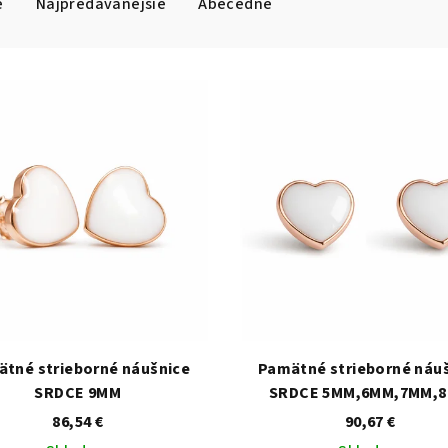
e
Najpredávanejšie
Abecedne
tné strieborné náušnice
Pamätné strieborné náu
SRDCE 9MM
SRDCE 5MM,6MM,7MM,
86,54 €
90,67 €