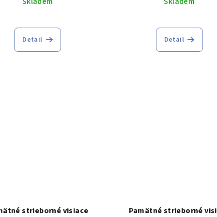
Skladem
Skladem
Detail
Detail
ätné strieborné visiace
Pamätné strieborné vis