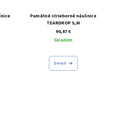
šnice
Pamätné strieborné náušnice
TEARDROP S,M
90,67 €
Skladem
Priemerné
e
hodnotenie
Detail
produktu
je
5,0
z
5
k.
hviezdičiek.