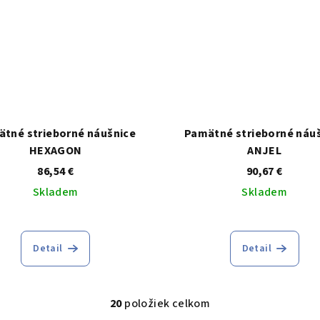
tné strieborné náušnice
Pamätné strieborné náu
HEXAGON
ANJEL
86,54 €
90,67 €
Skladem
Skladem
Detail
Detail
20
položiek celkom
O