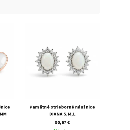
šnice
Pamätné strieborné náušnice
8MM
DIANA S,M,L
90,67 €