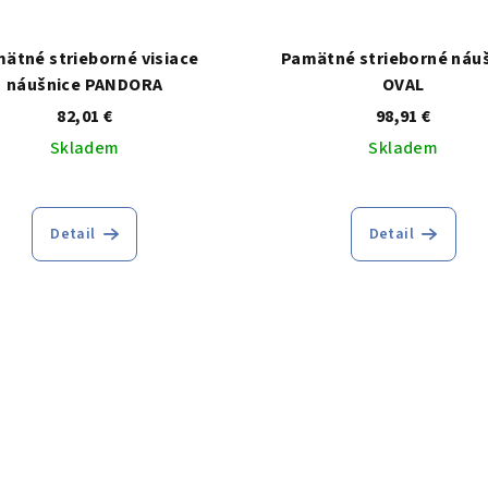
ätné strieborné visiace
Pamätné strieborné náu
náušnice PANDORA
OVAL
82,01 €
98,91 €
Skladem
Skladem
Priemerné
hodnoteni
Detail
Detail
produktu
je
5,0
z
5
hviezdičie