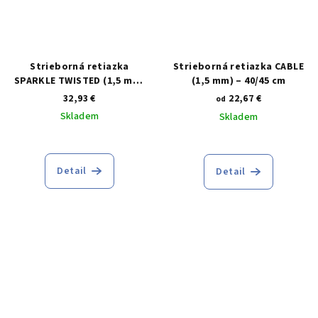
Strieborná retiazka
Strieborná retiazka CABLE
SPARKLE TWISTED (1,5 mm)
(1,5 mm) – 40/45 cm
– 40/45 cm
32,93 €
22,67 €
od
Skladem
Skladem
Priemerné
hodnotenie
produktu
Detail
Detail
je
5,0
z
5
hviezdičiek.