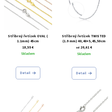
i
o
s
d
p
u
r
k
o
t
d
Stříbrný řetízek OVAL (
Stříbrný řetízek TWISTED
o
1.1mm) 45cm
(1.9 mm) 40,40+5,45,50cm
u
v
18,55 €
20,61 €
od
k
Skladem
Skladem
t
o
v
Detail
Detail