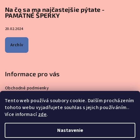
Na čo sa ma najčastejšie pýtate -
PAMÄTNÉ ŠPERKY
20.02.2024
Archív
Informace pro vás
Obchodné podmienky
Zásady ochrany osobných údajov
Tento web používá soubory cookie. Dalším procházením
Čo sa ma pýtate najčastejšie – ŠPERKY VYROBENÉ Z MATERSKÉHO
tohoto webu vyjadřujete souhlas s jejich používáním..
MLIEKA
Více informací
zde
.
Prečo nakupovať u nás?
Reklamácie, výmeny a vrátenie tovaru
Nastavenie