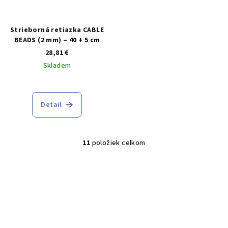
Strieborná retiazka CABLE
BEADS (2 mm) – 40 + 5 cm
28,81 €
Skladem
Detail
11
položiek celkom
O
v
l
á
d
a
c