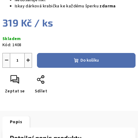
Neobsahuje nikl
Iskay dárková krabička ke každému šperku
zdarma
319 Kč
/ ks
Měrná
Skladem
cena:
Kód:
1408
−
+
Do košíku
Zeptat se
Sdílet
Popis
Detailní popis produktu