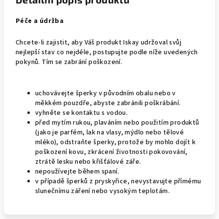
Péče a údržba
Chcete-li zajistit, aby Váš produkt Iskay udržoval svůj
nejlepší stav co nejdéle, postupujte podle níže uvedených
pokynů. Tím se zabrání poškození.
uchovávejte šperky v původním obalu nebo v
měkkém pouzdře, abyste zabránili poškrábání.
vyhněte se kontaktu s vodou.
před mytím rukou, plaváním nebo použitím produktů
(jako je parfém, lak na vlasy, mýdlo nebo tělové
mléko), odstraňte šperky, protože by mohlo dojít k
poškození kovu, zkrácení životnosti pokovování,
ztrátě lesku nebo křišťálové záře.
nepoužívejte během spaní.
v případě šperků z pryskyřice, nevystavujte přímému
slunečnímu záření nebo vysokým teplotám.