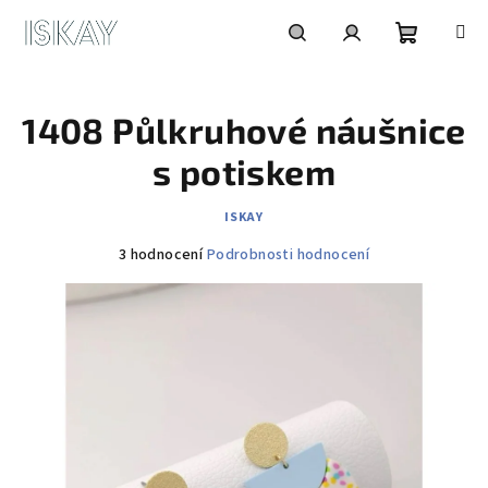
Přejít
na
obsah
Nákupní
Hledat
Přihlášení
1408 Půlkruhové náušnice
košík
s potiskem
ISKAY
Průměrné
3 hodnocení
Podrobnosti hodnocení
hodnocení
produktu
je
5,0
z
5
hvězdiček.