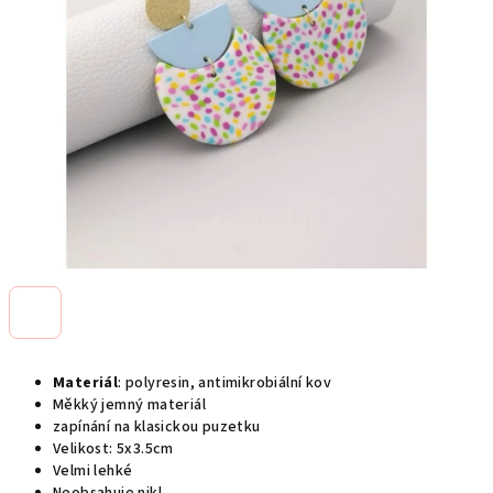
Materiál
: polyresin, antimikrobiální kov
Měkký jemný materiál
zapínání na klasickou puzetku
Velikost: 5x3.5cm
Velmi lehké