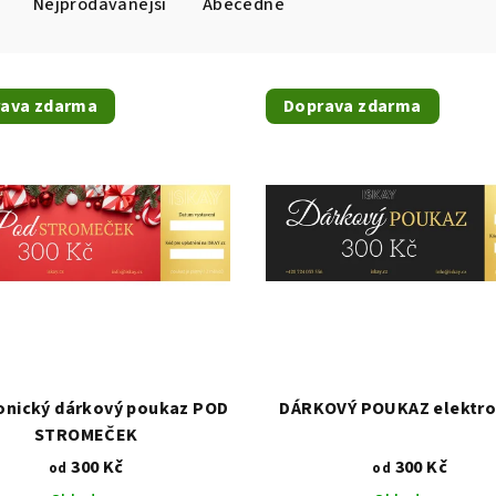
Nejprodávanější
Abecedně
ava zdarma
Doprava zdarma
onický dárkový poukaz POD
DÁRKOVÝ POUKAZ elektro
STROMEČEK
300 Kč
300 Kč
od
od