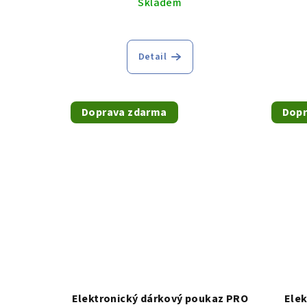
Skladem
k
ů
t
ů
Detail
Doprava zdarma
Dopr
Elektronický dárkový poukaz PRO
Elek