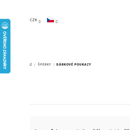
Přejít
na
obsah
CZK
/
ŠPERKY
/
DÁRKOVÉ POUKAZY
DOMŮ
Ř