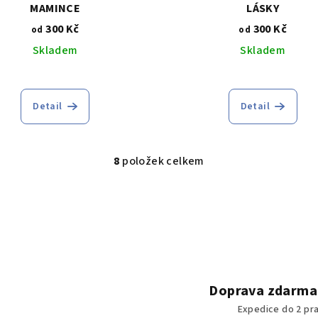
MAMINCE
LÁSKY
300 Kč
300 Kč
od
od
Skladem
Skladem
Průměrné
hodnocení
Detail
Detail
produktu
je
5,0
z
8
položek celkem
O
5
v
hvězdiček.
l
á
d
a
c
Doprava zdarma
í
Expedice do 2 pr