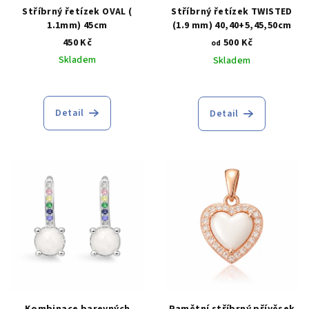
ů
d
Stříbrný řetízek OVAL (
Stříbrný řetízek TWISTED
1.1mm) 45cm
(1.9 mm) 40,40+5,45,50cm
u
450 Kč
500 Kč
od
k
Skladem
Skladem
t
ů
Detail
Detail