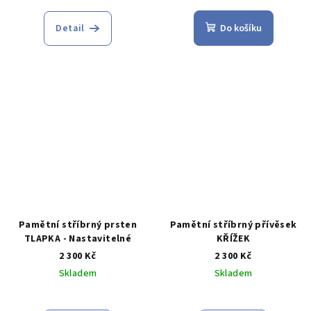
Detail
Do košíku
Pamětní stříbrný prsten
Pamětní stříbrný přívěsek
TLAPKA - Nastavitelné
KŘÍŽEK
2 300 Kč
2 300 Kč
Skladem
Skladem
Průměrné
hodnocení