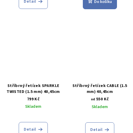
Detail
Do košíku
Stříbrný řetízek SPARKLE
Stříbrný řetízek CABLE (1.5
TWISTED (1.5 mm) 40,45cm
mm) 40,45cm
799 Kč
550 Kč
od
Skladem
Skladem
Průměrné
hodnocení
produktu
Detail
Detail