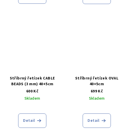
je
5,0
z
5
hvězdiček.
Stříbrný řetízek CABLE
Stříbrný řetízek OVAL
BEADS (3 mm) 40+5cm
40+5cm
600 Kč
699 Kč
Skladem
Skladem
Detail
Detail