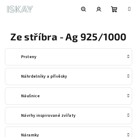
Přejít
na
obsah
Nákupní
Hledat
Přihlášení
Ze stříbra - Ag 925/1000
košík
Prsteny
Náhrdelníky a přívěsky
Náušnice
Návrhy inspirované zvířaty
Náramky