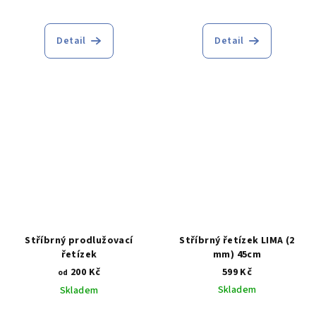
Průměrné
hodnocení
produktu
Detail
Detail
je
5,0
z
5
hvězdiček.
Stříbrný prodlužovací
Stříbrný řetízek LIMA (2
řetízek
mm) 45cm
200 Kč
599 Kč
od
Skladem
Skladem