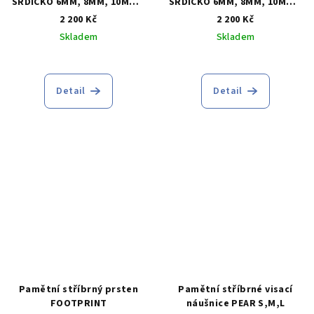
SRDÍČKO 6MM, 8MM, 10MM –
SRDÍČKO 6MM, 8MM, 10MM –
ploché poutko
kulaté poutko
2 200 Kč
2 200 Kč
Skladem
Skladem
Průměrné
hodnocení
produktu
Detail
Detail
je
5,0
z
5
hvězdiček.
Pamětní stříbrný prsten
Pamětní stříbrné visací
FOOTPRINT
náušnice PEAR S,M,L