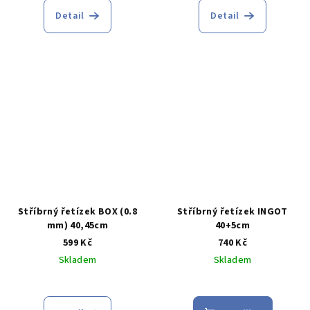
produktu
Detail
Detail
je
5,0
z
5
hvězdiček.
Stříbrný řetízek BOX (0.8
Stříbrný řetízek INGOT
mm) 40,45cm
40+5cm
599 Kč
740 Kč
Skladem
Skladem