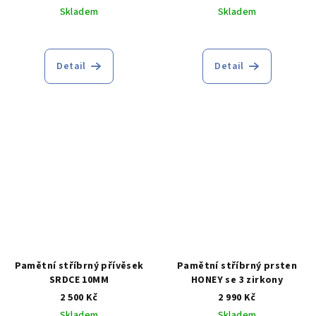
Skladem
Skladem
Průměrné
hodnocení
produktu
Detail
Detail
je
5,0
z
5
hvězdiček.
Pamětní stříbrný přívěsek
Pamětní stříbrný prsten
SRDCE 10MM
HONEY se 3 zirkony
2 500 Kč
2 990 Kč
Skladem
Skladem