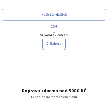
Načíst 24 dalších
S
1
4
t
O
r
96
položek celkem
á
v
n
l
Nahoru
k
á
o
d
v
a
á
n
c
í
í
p
r
v
Doprava zdarma nad 5000 KČ
k
Expedice do 2 pracovních dnů
y
v