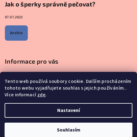
Jak o šperky správně pečovat?
07.07.2023
Archiv
Informace pro vás
Obchodní podmínky
Tento web používá soubory cookie. Dalším procházením
Podmínky ochrany osobních údajů
tohoto webu vyjadřujete souhlas s jejich používáním..
Na co se mě nejčastěji ptáte - ŠPERKY Z MATEŘSKÉHO MLÉKA
Více informací
zde
.
Proč nakupovat u nás?
Reklamace, výměna a vrácení zboží
Nastavení
Copyright 2026
iskay.cz
. Všechna práva vyhrazena.
Souhlasím