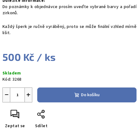
Důležité informace:
Do poznámky k objednávce prosím uveďte vybrané barvy a pořadí
zirkonů.
Každý šperk je ručně vyráběný, proto se může finální vzhled mírně
lišit.
500 Kč
/ ks
Měrná
Skladem
cena:
Kód:
3268
−
+
Do košíku
Zeptat se
Sdílet