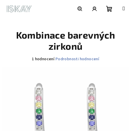
Přejít
na
obsah
Nákupní
Hledat
Přihlášení
Kombinace barevných
košík
zirkonů
Průměrné
1 hodnocení
Podrobnosti hodnocení
hodnocení
produktu
je
5,0
z
5
hvězdiček.