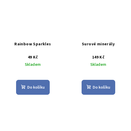
Rainbow Sparkles
Surové minerály
49 Kč
149 Kč
Skladem
Skladem
Průměrné
hodnocení
produktu
Do košíku
Do košíku
je
4,0
z
5
hvězdiček.