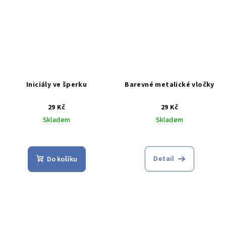
Iniciály ve šperku
Barevné metalické vločky
29 Kč
29 Kč
Skladem
Skladem
Průměrné
hodnocení
produktu
Detail
Do košíku
je
5,0
z
5
hvězdiček.