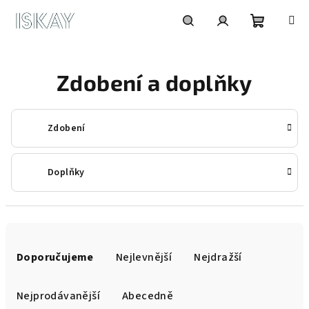
Přejít
na
obsah
Nákupní
Hledat
Přihlášení
Zdobení a doplňky
košík
Zdobení
Doplňky
Ř
a
Doporučujeme
Nejlevnější
Nejdražší
z
e
Nejprodávanější
Abecedně