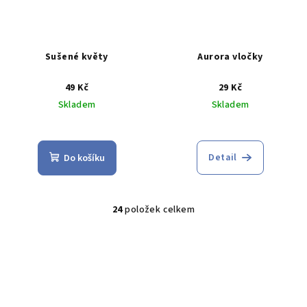
Sušené květy
Aurora vločky
49 Kč
29 Kč
Skladem
Skladem
Průměrné
hodnocení
produktu
Detail
Do košíku
je
5,0
z
5
24
položek celkem
O
hvězdiček.
v
l
á
d
a