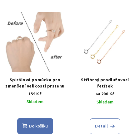
5,0
z
5
hvězdiček.
Spirálová pomůcka pro
Stříbrný prodlužovací
zmenšení velikosti prstenu
řetízek
159 Kč
200 Kč
od
Skladem
Skladem
Průměrné
Průměrné
hodnocení
hodnocení
produktu
produktu
Do košíku
Detail
je
je
4,5
5,0