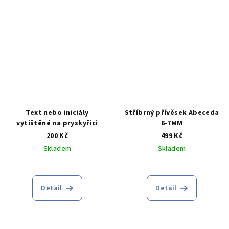
5
hvězdiček.
Text nebo iniciály
Stříbrný přívěsek Abeceda
vytištěné na pryskyřici
6-7MM
200 Kč
499 Kč
Skladem
Skladem
Průměrné
Průměrné
hodnocení
hodnocení
produktu
produktu
Detail
Detail
je
je
5,0
5,0
z
z
5
5