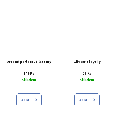
z
z
5
5
hvězdiček.
hvězdiček.
Drcené perleťové lastury
Glitter třpytky
149 Kč
29 Kč
Skladem
Skladem
Průměrné
hodnocení
produktu
Detail
Detail
je
5,0
z