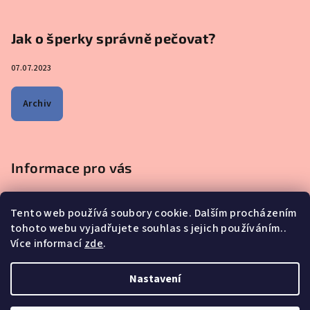
Jak o šperky správně pečovat?
07.07.2023
Archiv
Informace pro vás
Obchodní podmínky
Tento web používá soubory cookie. Dalším procházením
Podmínky ochrany osobních údajů
tohoto webu vyjadřujete souhlas s jejich používáním..
Na co se mě nejčastěji ptáte - ŠPERKY Z MATEŘSKÉHO MLÉKA
Více informací
zde
.
Proč nakupovat u nás?
Reklamace, výměna a vrácení zboží
Nastavení