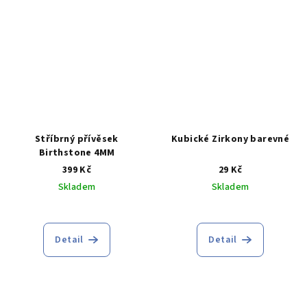
hvězdiček.
hvězdiček.
Stříbrný přívěsek
Kubické Zirkony barevné
Birthstone 4MM
399 Kč
29 Kč
Skladem
Skladem
Průměrné
hodnocení
produktu
Detail
Detail
je
5,0
z
5
hvězdiček.