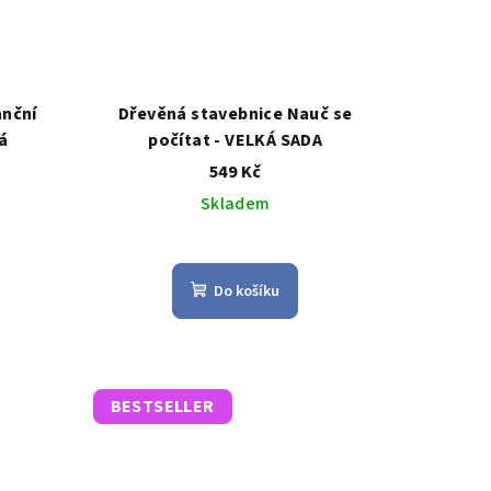
anční
Dřevěná stavebnice Nauč se
á
počítat - VELKÁ SADA
549 Kč
Skladem
Průměrné
hodnocení
Do košíku
produktu
je
4,4
z
5
BESTSELLER
hvězdiček.
.