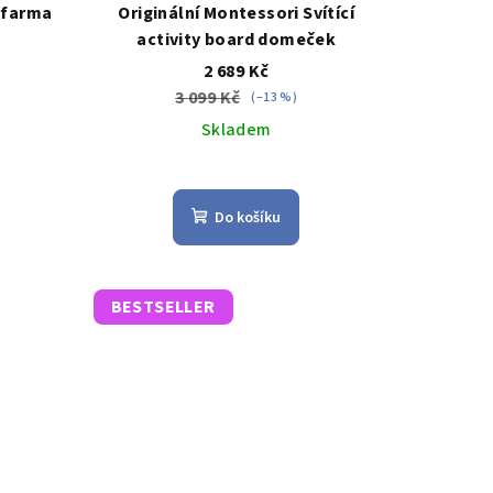
 farma
Originální Montessori Svítící
activity board domeček
2 689 Kč
3 099 Kč
(–13 %)
Skladem
Průměrné
hodnocení
Do košíku
produktu
je
3,9
z
BESTSELLER
5
.
hvězdiček.