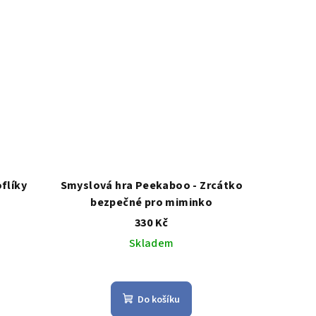
5
.
hvězdiček.
flíky
Smyslová hra Peekaboo - Zrcátko
bezpečné pro miminko
330 Kč
Skladem
Průměrné
hodnocení
Do košíku
produktu