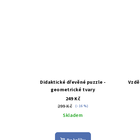
5
hvězdiček.
Didaktické dřevěné puzzle -
Vzdě
geometrické tvary
249 Kč
299 Kč
(–16 %)
Skladem
Průměrné
hodnocení