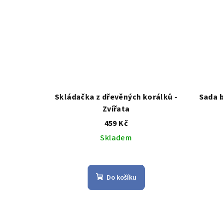
Skládačka z dřevěných korálků -
Sada 
Zvířata
459 Kč
Skladem
Průměrné
hodnocení
Do košíku
produktu
je
5,0
z