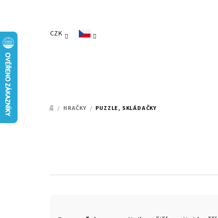
Přejít
na
obsah
CZK
/
HRAČKY
/
PUZZLE, SKLÁDAČKY
DOMŮ
Ř