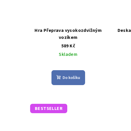
Hra Přeprava vysokozdvižným
Deska
vozíkem
589 Kč
Skladem
Průměrné
hodnocení
Do košíku
produktu
je
4,2
z
5
BESTSELLER
hvězdiček.