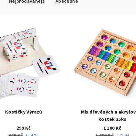
Nejprodávanější
Abecedně
Kostičky Výrazů
Mix dřevěných a akrylo
kostek 35ks
299 Kč
1 100 Kč
349 Kč
1 400 Kč
(–14 %)
(–21 %)