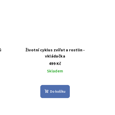
ů
Životní cyklus zvířat a rostlin -
vkládačka
499 Kč
Skladem
Průměrné
hodnocení
Do košíku
produktu
je
4,8
z