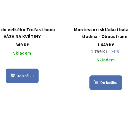
 do velkého Trofast boxu -
Montessori skládací bal
VÁZA NA KVĚTINY
kladina - Oboustrann
349 Kč
1 649 Kč
1 799 Kč
(–8 %)
Skladem
Skladem
Průměrné
hodnocení
Průměrné
Do košíku
produktu
hodnocení
Do košíku
je
produktu
4,5
je
z
3,5
5
z
hvězdiček.
5
hvězdiček