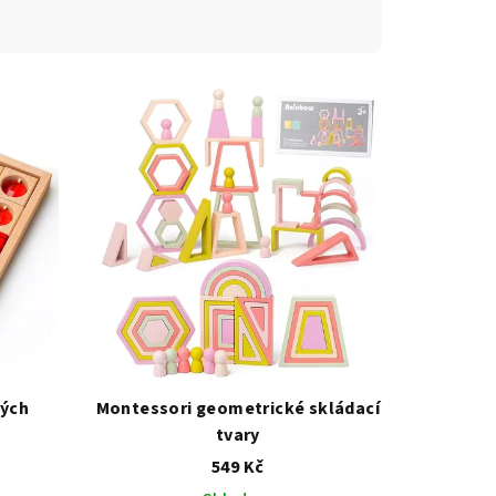
vých
Montessori geometrické skládací
tvary
549 Kč