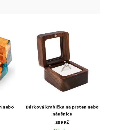
n nebo
Dárková krabička na prsten nebo
náušnice
399 Kč