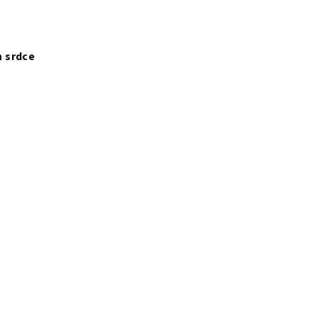
n srdce
.