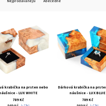
Nejprodávanější
Abecedně
vá krabička na prsten nebo
Dárková krabička na prste
náušnice - LUX WHITE
náušnice - LUX BLUE
789 Kč
789 Kč
849 Kč
849 Kč
(–7 %)
(–7 %)