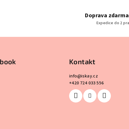
a
c
Doprava zdarma
í
Expedice do 2 pr
p
r
v
k
ebook
Kontakt
y
v
info
@
iskay.cz
ý
+420 724 033 556
p
i
s
u