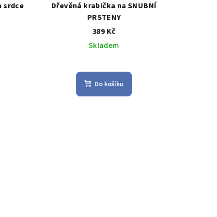
n srdce
Dřevěná krabička na SNUBNÍ
PRSTENY
389 Kč
Skladem
Průměrné
hodnocení
Do košíku
produktu
je
3,8
z
5
hvězdiček.