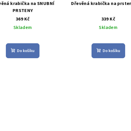
věná krabička na SNUBNÍ
Dřevěná krabička na prste
PRSTENY
369 Kč
339 Kč
Skladem
Skladem
Průměrné
hodnocení
Do košíku
Do košíku
produktu
je
3,9
z
5
hvězdiček.