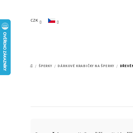
Přejít
na
obsah
CZK
/
ŠPERKY
/
DÁRKOVÉ KRABIČKY NA ŠPERKY
/
DŘEVĚ
DOMŮ
Ř