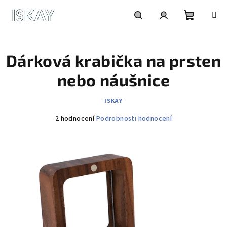
Přejít
na
obsah
Nákupní
Hledat
Přihlášení
Dárková krabička na prsten
košík
nebo náušnice
ISKAY
Průměrné
2 hodnocení
Podrobnosti hodnocení
hodnocení
produktu
je
5,0
z
5
hvězdiček.