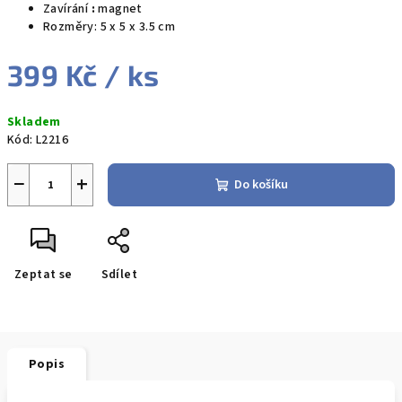
Zavírání
:
magnet
Rozměry: 5 x 5 x 3.5 cm
399 Kč
/ ks
Měrná
Skladem
cena:
Kód:
L2216
−
+
Do košíku
Zeptat se
Sdílet
Popis