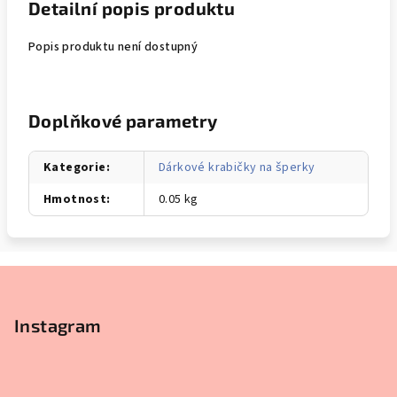
Detailní popis produktu
Popis produktu není dostupný
Doplňkové parametry
Kategorie
:
Dárkové krabičky na šperky
Hmotnost
:
0.05 kg
Z
á
p
Instagram
a
t