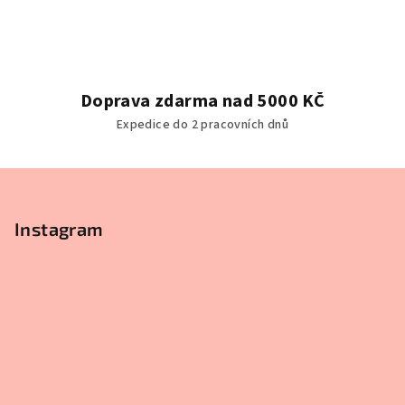
á
d
a
c
í
Doprava zdarma nad 5000 KČ
p
Expedice do 2 pracovních dnů
r
v
k
Z
y
á
v
p
Instagram
ý
a
p
t
i
s
í
u