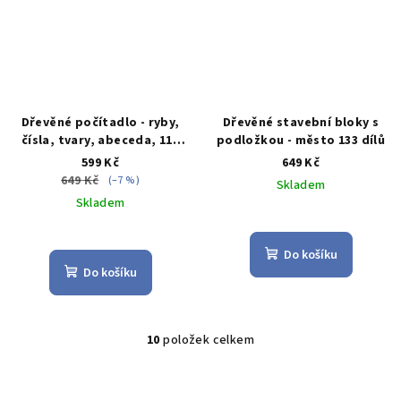
Dřevěné počítadlo - ryby,
Dřevěné stavební bloky s
čísla, tvary, abeceda, 117
podložkou - město 133 dílů
ks
599 Kč
649 Kč
649 Kč
(–7 %)
Skladem
Skladem
Průměrné
Průměrné
hodnocení
hodnocení
produktu
Do košíku
produktu
je
Do košíku
je
3,8
5,0
z
z
5
5
hvězdiček.
10
položek celkem
O
hvězdiček.
v
l