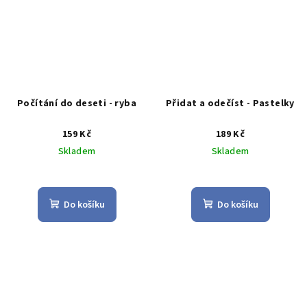
Počítání do deseti - ryba
Přidat a odečíst - Pastelky
159 Kč
189 Kč
Skladem
Skladem
Průměrné
hodnocení
produktu
Do košíku
Do košíku
je
5,0
z
5
hvězdiček.