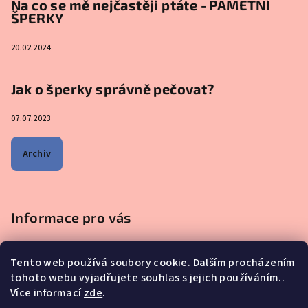
Na co se mě nejčastěji ptáte - PAMĚTNÍ
ŠPERKY
20.02.2024
Jak o šperky správně pečovat?
07.07.2023
Archiv
Informace pro vás
Obchodní podmínky
Tento web používá soubory cookie. Dalším procházením
Podmínky ochrany osobních údajů
tohoto webu vyjadřujete souhlas s jejich používáním..
Na co se mě nejčastěji ptáte - ŠPERKY Z MATEŘSKÉHO MLÉKA
Více informací
zde
.
Proč nakupovat u nás?