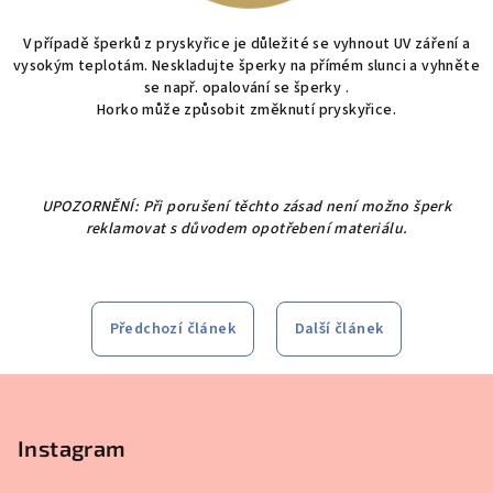
V případě šperků z pryskyřice je důležité se vyhnout UV záření a
vysokým teplotám. Neskladujte šperky na přímém slunci a vyhněte
se např. opalování se šperky .
Horko může způsobit změknutí pryskyřice.
UPOZORNĚNÍ:
Při porušení těchto zásad není možno šperk
reklamovat s důvodem opotřebení materiálu.
Předchozí článek
Další článek
Z
á
p
Instagram
a