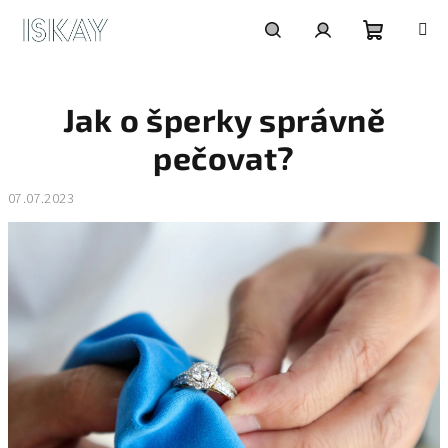
Přejít
na
obsah
Nákupní
Hledat
Přihlášení
Jak o šperky správně
košík
pečovat?
07.07.2023