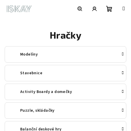
Přejít
na
obsah
Nákupní
Hledat
Přihlášení
Hračky
košík
Modelíny
Stavebnice
Activity Boardy a domečky
Puzzle, skládačky
Balanční deskové hry