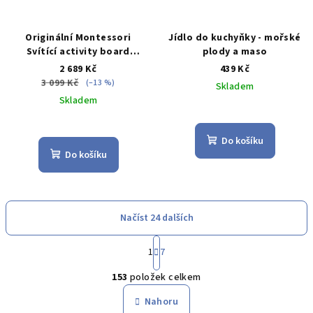
Originální Montessori
Jídlo do kuchyňky - mořské
Svítící activity board
plody a maso
domeček
2 689 Kč
439 Kč
3 099 Kč
(–13 %)
Skladem
Skladem
Průměrné
Průměrné
hodnocení
hodnocení
produktu
Do košíku
produktu
je
Do košíku
je
5,0
3,9
z
z
5
5
hvězdiček.
Načíst 24 dalších
hvězdiček.
S
1
7
t
O
r
153
položek celkem
á
v
n
l
Nahoru
k