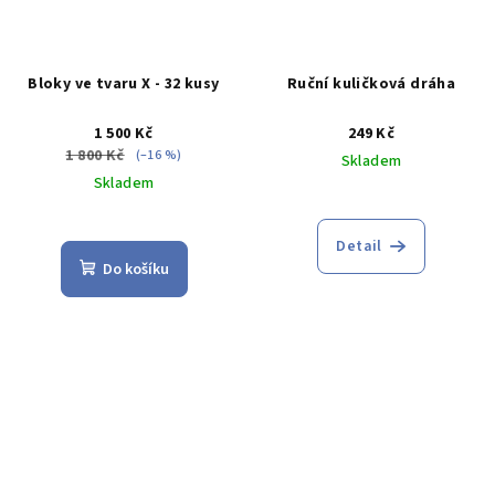
Bloky ve tvaru X - 32 kusy
Ruční kuličková dráha
1 500 Kč
249 Kč
1 800 Kč
(–16 %)
Skladem
Skladem
Průměrné
Průměrné
hodnocení
hodnocení
produktu
Detail
produktu
je
Do košíku
je
5,0
5,0
z
z
5
5
hvězdiček.
hvězdiček.