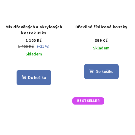
Mix dřevěných a akrylových
Dřevěné číslicové kostky
kostek 35ks
1 100 Kč
399 Kč
1 400 Kč
(–21 %)
Skladem
Skladem
Průměrné
Průměrné
hodnocení
hodnocení
produktu
Do košíku
produktu
je
Do košíku
je
4,2
5,0
z
z
5
5
hvězdiček.
BESTSELLER
hvězdiček.