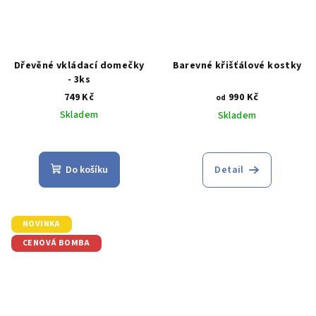
Dřevěné vkládací domečky
Barevné křišťálové kostky
- 3ks
749 Kč
990 Kč
od
Skladem
Skladem
Průměrné
Průměrné
hodnocení
hodnocení
produktu
produktu
Do košíku
Detail
je
je
3,0
4,8
z
z
5
5
NOVINKA
hvězdiček.
hvězdiček.
CENOVÁ BOMBA