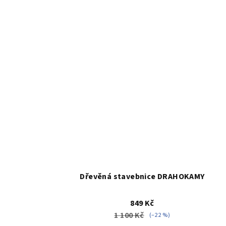
hvězdiček.
Dřevěná stavebnice DRAHOKAMY
849 Kč
1 100 Kč
(–22 %)