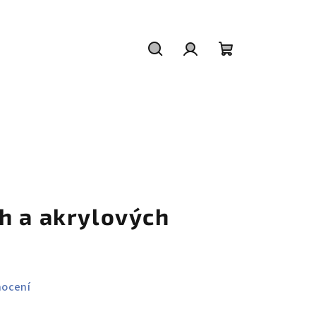
Hledat
Přihlášení
Nákupní
košík
h a akrylových
nocení