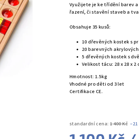
produktu
Využijete je ke třídění barev 
je
řazení, či stavění staveb a tv
5,0
z
Obsahuje 35 kusů:
5
hvězdiček.
10 dřevěných kostek s p
20 barevných akrylových 
5 dřevěných kostek s dv
Velikost tácu:
28 x 28 x 2
Hmotnost: 1.5kg
Vhodné pro děti od 3 let
Certifikace CE.
standardní cena:
1 400 Kč
–21
1 100 Kč
/