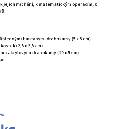
a k jejich míchání, k matematickým operacím, k
arů.
růhlednými barevnými drahokamy (5 x 5 cm)
kostek (2,5 x 2,5 cm)
ěma akrylovými drahokamy (10 x 5 cm)
 cm
 %
 ks