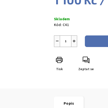
Měrná
cena:
Skladem
Kód:
C41
−
+
Tisk
Zeptat se
Popis