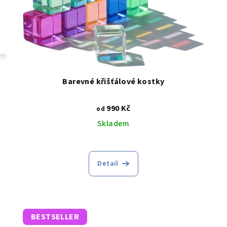
Barevné křišťálové kostky
990 Kč
od
Skladem
Průměrné
hodnocení
Detail
produktu
je
4,8
z
5
BESTSELLER
hvězdiček.