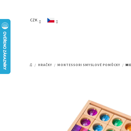
Přejít
na
obsah
CZK
/
HRAČKY
/
MONTESSORI SMYSLOVÉ POMŮCKY
/
MI
DOMŮ