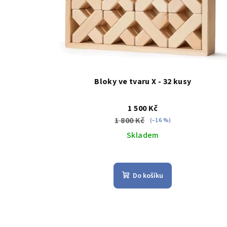
Bloky ve tvaru X - 32 kusy
1 500 Kč
1 800 Kč
(–16 %)
Skladem
Průměrné
hodnocení
Do košíku
produktu
je
5,0
z
5