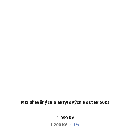
Mix dřevěných a akrylových kostek 50ks
1 099 Kč
1 200 Kč
(–8 %)