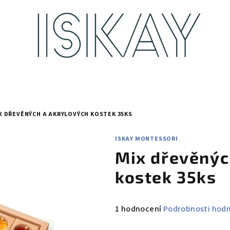
X DŘEVĚNÝCH A AKRYLOVÝCH KOSTEK 35KS
ISKAY MONTESSORI
Mix dřevěnýc
kostek 35ks
Průměrné
1 hodnocení
Podrobnosti hod
hodnocení