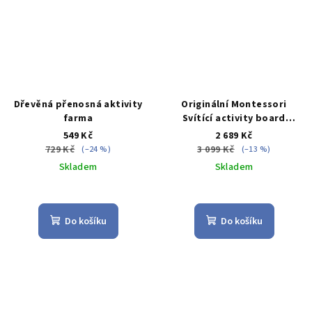
Dřevěná přenosná aktivity
Originální Montessori
farma
Svítící activity board
domeček
549 Kč
2 689 Kč
729 Kč
3 099 Kč
(–24 %)
(–13 %)
Skladem
Skladem
Průměrné
Průměrné
hodnocení
hodnocení
produktu
produktu
Do košíku
Do košíku
je
je
4,0
3,9
z
z
5
5
hvězdiček.
hvězdiček.