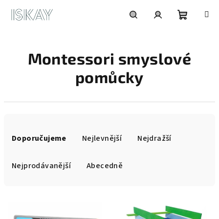
Přejít
na
obsah
Nákupní
Hledat
Přihlášení
Montessori smyslové
košík
pomůcky
Ř
a
Doporučujeme
Nejlevnější
Nejdražší
z
e
Nejprodávanější
Abecedně
n
í
V
p
ý