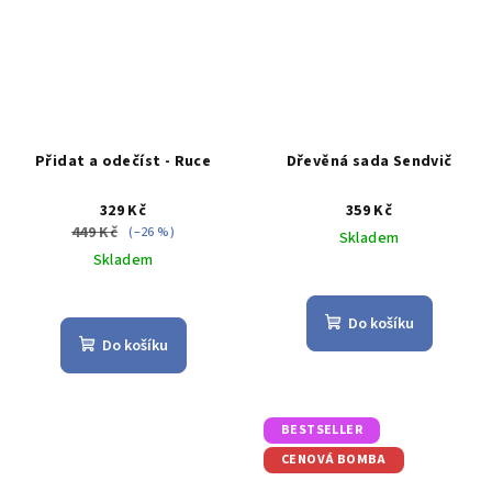
Přidat a odečíst - Ruce
Dřevěná sada Sendvič
329 Kč
359 Kč
449 Kč
(–26 %)
Skladem
Skladem
Průměrné
Průměrné
hodnocení
hodnocení
produktu
Do košíku
produktu
je
Do košíku
je
5,0
5,0
z
z
5
5
hvězdiček.
BESTSELLER
hvězdiček.
CENOVÁ BOMBA