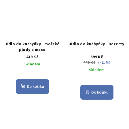
Jídlo do kuchyňky - mořské
Jídlo do kuchyňky - Dezerty
plody a maso
439 Kč
399 Kč
449 Kč
(–11 %)
Skladem
Skladem
Průměrné
hodnocení
Průměrné
produktu
hodnocení
Do košíku
je
produktu
Do košíku
5,0
je
z
5,0
5
z
hvězdiček.
5
hvězdiček.