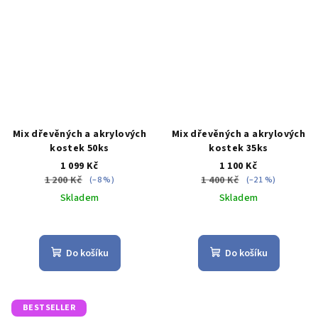
hvězdiček.
Mix dřevěných a akrylových
Mix dřevěných a akrylových
kostek 50ks
kostek 35ks
1 099 Kč
1 100 Kč
1 200 Kč
1 400 Kč
(–8 %)
(–21 %)
Skladem
Skladem
Průměrné
Průměrné
hodnocení
hodnocení
produktu
produktu
Do košíku
Do košíku
je
je
5,0
5,0
z
z
5
5
BESTSELLER