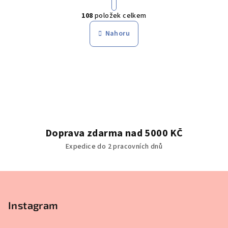
O
r
108
položek celkem
á
v
n
l
Nahoru
k
á
o
d
v
a
á
n
c
í
í
p
r
v
Doprava zdarma nad 5000 KČ
k
Expedice do 2 pracovních dnů
y
v
ý
Z
p
á
i
p
Instagram
s
a
u