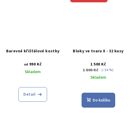
Barevné křišťálové kostky
Bloky ve tvaru X - 32 kusy
990 Kč
1 500 Kč
od
1 800 Kč
(–16 %)
Skladem
Skladem
Průměrné
Průměrné
hodnocení
hodnocení
produktu
Detail
produktu
je
Do košíku
je
4,8
5,0
z
z
5
5
hvězdiček.
hvězdiček.