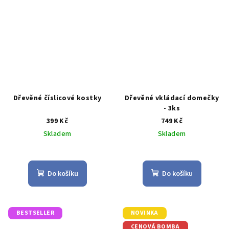
hvězdiček.
hvězdiček.
Dřevěné číslicové kostky
Dřevěné vkládací domečky
- 3ks
399 Kč
749 Kč
Skladem
Skladem
Průměrné
Průměrné
hodnocení
hodnocení
produktu
produktu
Do košíku
Do košíku
je
je
4,2
3,0
z
z
5
5
BESTSELLER
NOVINKA
hvězdiček.
hvězdiček.
CENOVÁ BOMBA