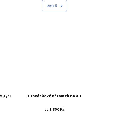
Detail
.
M,L,XL
Provázkové náramek KRUH
1 800 Kč
od