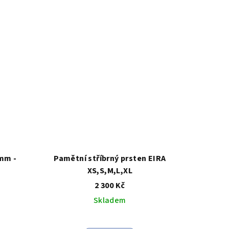
 mm -
Pamětní stříbrný prsten EIRA
XS,S,M,L,XL
2 300 Kč
Skladem