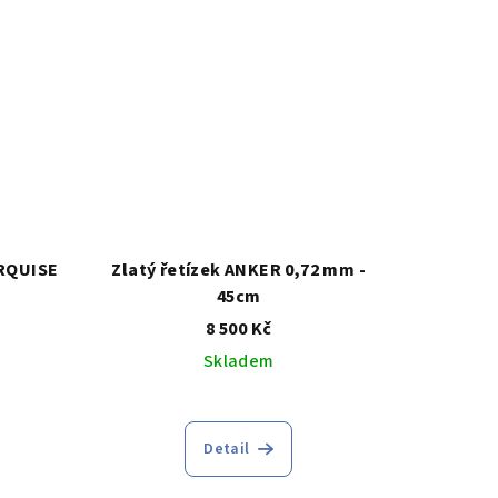
hvězdiček.
ARQUISE
Zlatý řetízek ANKER 0,72 mm -
45cm
8 500 Kč
Skladem
Detail