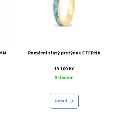
6MM
Pamětní zlatý prstýnek ETERNA
13 100 Kč
Skladem
Průměrné
hodnocení
Detail
produktu
je
5,0
z
5