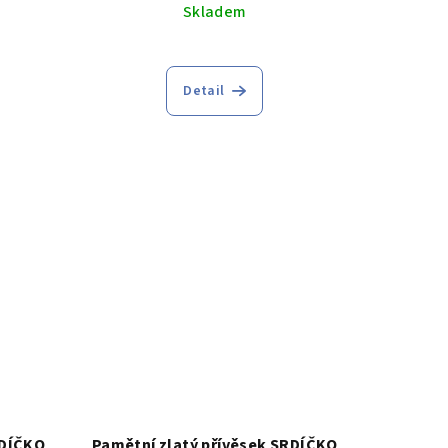
Skladem
Detail
.
RDÍČKO
Pamětní zlatý přívěsek SRDÍČKO