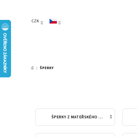
Přejít
na
obsah
CZK
/
ŠPERKY
DOMŮ
ŠPERKY Z MATEŘSKÉHO MLÉKA