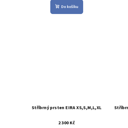
hodnocení
Do košíku
produktu
je
5,0
z
5
hvězdiček.
Stříbrný prsten EIRA XS,S,M,L,XL
Stříbr
2 300 Kč