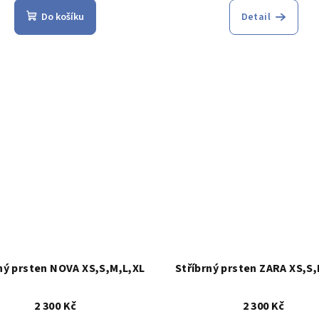
hodnocení
Do košíku
Detail
produktu
je
5,0
z
5
hvězdiček
ný prsten NOVA XS,S,M,L,XL
Stříbrný prsten ZARA XS,S,
2 300 Kč
2 300 Kč