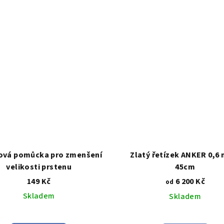
5,0
z
5
hvězdiček.
lová pomůcka pro zmenšení
Zlatý řetízek ANKER 0,6
velikosti prstenu
45cm
149 Kč
6 200 Kč
od
Skladem
Skladem
Průměrné