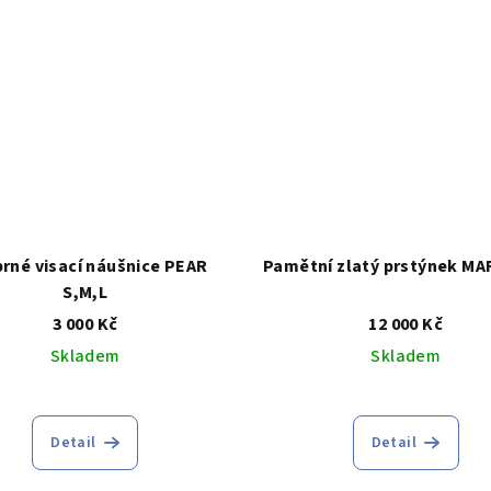
brné visací náušnice PEAR
Pamětní zlatý prstýnek M
S,M,L
3 000 Kč
12 000 Kč
Skladem
Skladem
Průměrné
hodnocení
Detail
Detail
produktu
je