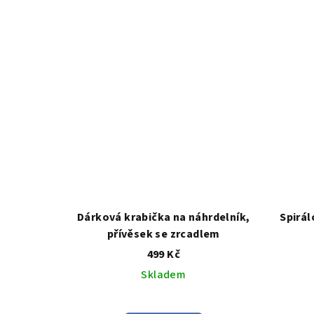
5,0
z
5
hvězdiček.
Dárková krabička na náhrdelník,
Spirá
přívěsek se zrcadlem
499 Kč
Skladem
Průměrné