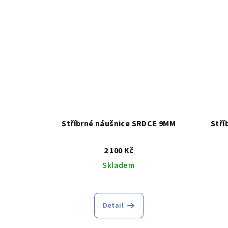
Stříbrné náušnice SRDCE 9MM
Stří
2 100 Kč
Skladem
Průměrné
hodnocení
Detail
produktu
je