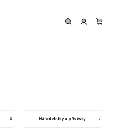
Hledat
Přihlášení
Nákupní
košík
Náhrdelníky a přívěsky