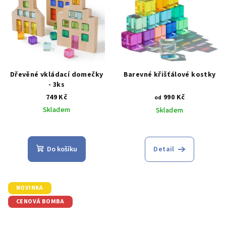
Dřevěné vkládací domečky
Barevné křišťálové kostky
- 3ks
749 Kč
990 Kč
od
Skladem
Skladem
Průměrné
Průměrné
hodnocení
hodnocení
produktu
produktu
Do košíku
Detail
je
je
3,0
4,8
z
z
5
5
NOVINKA
hvězdiček.
hvězdiček.
CENOVÁ BOMBA