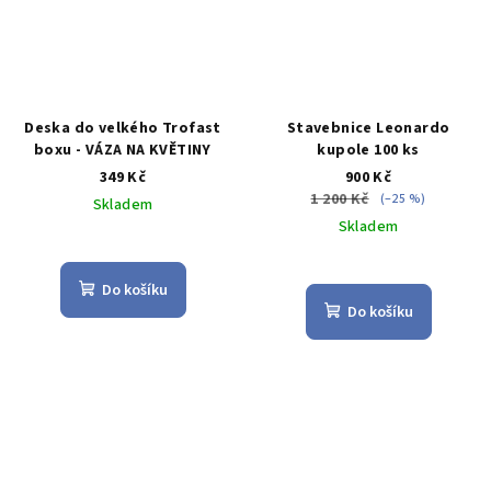
Deska do velkého Trofast
Stavebnice Leonardo
boxu - VÁZA NA KVĚTINY
kupole 100 ks
349 Kč
900 Kč
1 200 Kč
(–25 %)
Skladem
Skladem
Průměrné
hodnocení
Průměrné
produktu
hodnocení
Do košíku
je
produktu
Do košíku
4,5
je
z
4,5
5
z
hvězdiček.
5
hvězdiček.