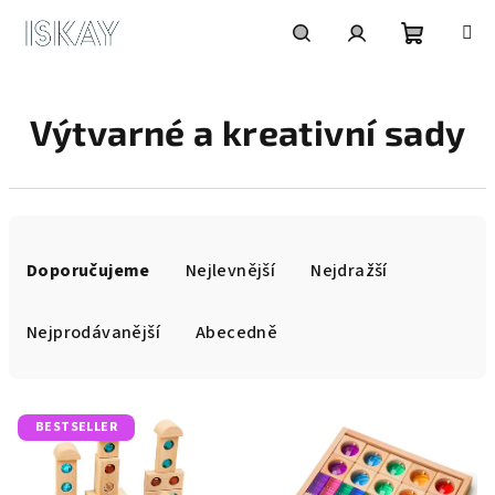
Přejít
na
obsah
Nákupní
Hledat
Přihlášení
Výtvarné a kreativní sady
košík
Ř
a
Doporučujeme
Nejlevnější
Nejdražší
z
e
Nejprodávanější
Abecedně
n
í
V
p
BESTSELLER
ý
r
p
o