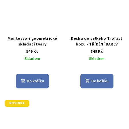
Montessori geometrické
Deska do velkého Trofast
skládací tvary
boxu - TŘÍDĚNÍ BAREV
549 Kč
349 Kč
Skladem
Skladem
Průměrné
Průměrné
hodnocení
hodnocení
produktu
produktu
Do košíku
Do košíku
je
je
5,0
4,3
z
z
5
5
NOVINKA
hvězdiček.
hvězdiček.