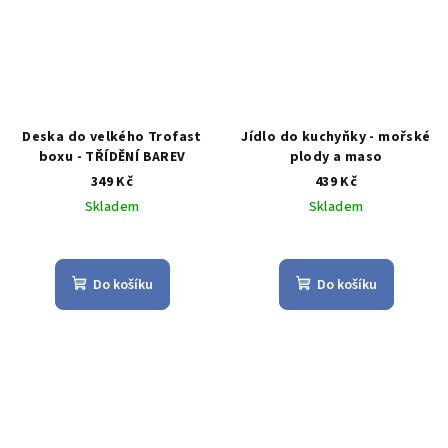
Deska do velkého Trofast
Jídlo do kuchyňky - mořské
boxu - TŘÍDĚNÍ BAREV
plody a maso
349 Kč
439 Kč
Skladem
Skladem
Průměrné
Průměrné
hodnocení
hodnocení
produktu
produktu
Do košíku
Do košíku
je
je
4,3
5,0
z
z
5
5
hvězdiček.
hvězdiček.