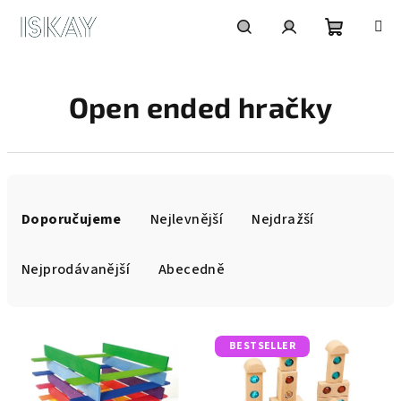
Přejít
na
obsah
Nákupní
Hledat
Přihlášení
Open ended hračky
košík
Ř
a
Doporučujeme
Nejlevnější
Nejdražší
z
e
Nejprodávanější
Abecedně
n
í
V
p
BESTSELLER
ý
r
p
o