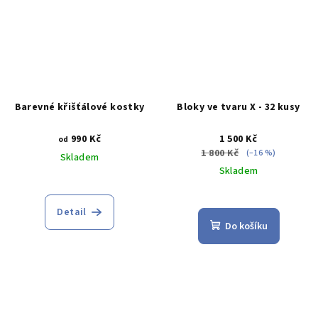
Barevné křišťálové kostky
Bloky ve tvaru X - 32 kusy
990 Kč
1 500 Kč
od
1 800 Kč
(–16 %)
Skladem
Skladem
Průměrné
Průměrné
hodnocení
hodnocení
produktu
Detail
produktu
je
Do košíku
je
4,8
5,0
z
z
5
5
hvězdiček.
hvězdiček.