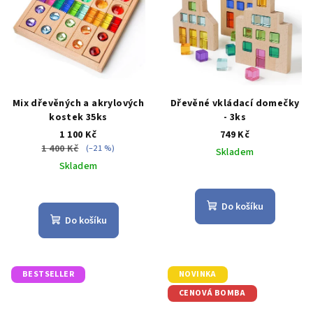
Mix dřevěných a akrylových
Dřevěné vkládací domečky
kostek 35ks
- 3ks
1 100 Kč
749 Kč
1 400 Kč
(–21 %)
Skladem
Skladem
Průměrné
Průměrné
hodnocení
hodnocení
produktu
Do košíku
produktu
je
Do košíku
je
3,0
5,0
z
z
5
5
hvězdiček.
BESTSELLER
NOVINKA
hvězdiček.
CENOVÁ BOMBA