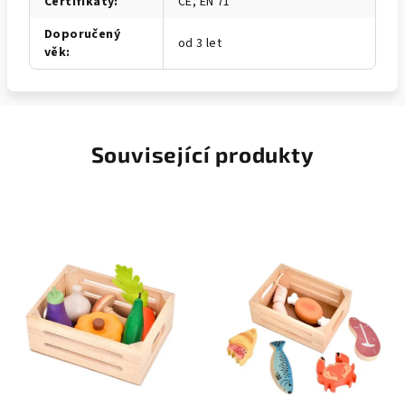
Certifikáty
:
CE, EN 71
Doporučený
od 3 let
věk
:
Související produkty