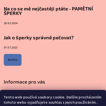
Na co se mě nejčastěji ptáte - PAMĚTNÍ
ŠPERKY
20.02.2024
Jak o šperky správně pečovat?
07.07.2023
Archiv
Informace pro vás
Obchodní podmínky
Tento web používá soubory cookie. Dalším procházením
Podmínky ochrany osobních údajů
tohoto webu vyjadřujete souhlas s jejich používáním..
Na co se mě nejčastěji ptáte - ŠPERKY Z MATEŘSKÉHO MLÉKA