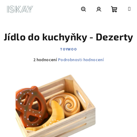
Přejít
na
obsah
Nákupní
Hledat
Přihlášení
Jídlo do kuchyňky - Dezerty
košík
TOYWOO
Průměrné
2 hodnocení
Podrobnosti hodnocení
hodnocení
produktu
je
5,0
z
5
hvězdiček.