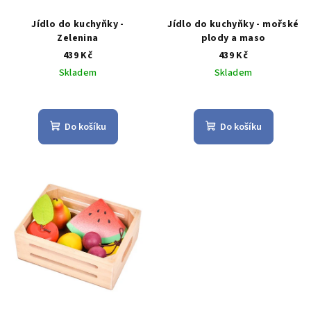
Jídlo do kuchyňky -
Jídlo do kuchyňky - mořské
Zelenina
plody a maso
439 Kč
439 Kč
Skladem
Skladem
Průměrné
Průměrné
hodnocení
hodnocení
produktu
produktu
Do košíku
Do košíku
je
je
5,0
5,0
z
z
5
5
hvězdiček.
hvězdiček.