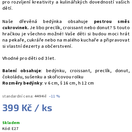
pro rozvíjení kreativity a kulinářských dovedností vašich
dětí.
Naše dřevěná bedýnka obsahuje
pestrou směs
cukrovinek.
Je libo preclík, croissant nebo donut? S touto
hračkou je všechno možné! Vaše děti si budou moci hrát
na pekaře, cukráře nebo na malého kuchaře a připravovat
si vlastní dezerty a občerstvení.
Vhodné pro děti od 3 let.
Balení obsahuje
: bedýnku, croissant, preclík, donut,
čokoládu, sušenku a skořicovou rolku
Rozměry bedýnky
: v 6 cm, š 16 cm, h 12 cm
standardní cena:
449 Kč
–11 %
399 Kč
/ ks
Měrná
Skladem
cena:
Kód:
E27