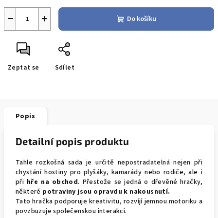
−
+
Do košíku
Zeptat se
Sdílet
Popis
Detailní popis produktu
Tahle rozkošná sada je určitě nepostradatelná nejen při
chystání hostiny pro plyšáky, kamarády nebo rodiče, ale i
při
hře na obchod
. Přestože se jedná o
dřevěné hračky
,
některé
potraviny jsou opravdu k nakousnutí.
Tato hračka podporuje kreativitu, rozvíjí jemnou motoriku a
povzbuzuje společenskou interakci.