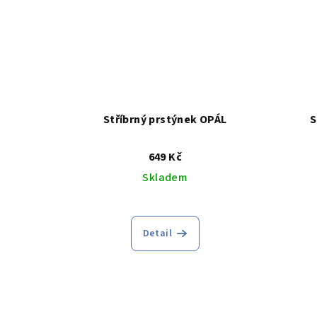
Stříbrný prstýnek OPÁL
S
649 Kč
Skladem
Průměrné
hodnocení
Detail
produktu
je
5,0
z
5