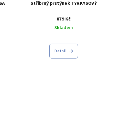
SA
Stříbrný prstýnek TYRKYSOVÝ
879 Kč
Skladem
Detail
.