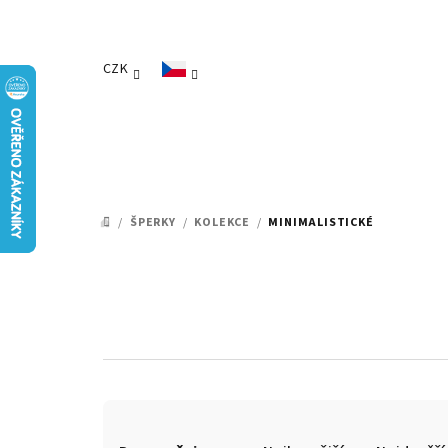
Přejít
na
obsah
CZK
/
ŠPERKY
/
KOLEKCE
/
MINIMALISTICKÉ
DOMŮ
Ř