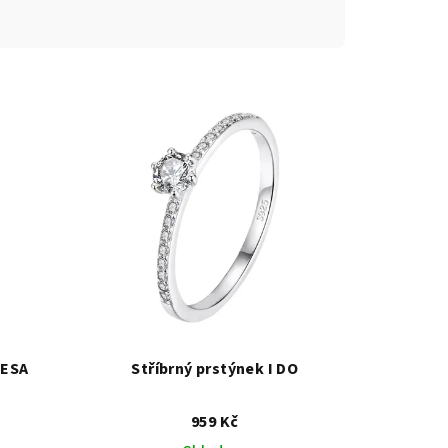
CESA
Stříbrný prstýnek I DO
959 Kč