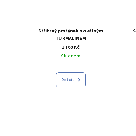
Stříbrný prstýnek s oválným
S
TURMALÍNEM
1 169 Kč
Skladem
Detail