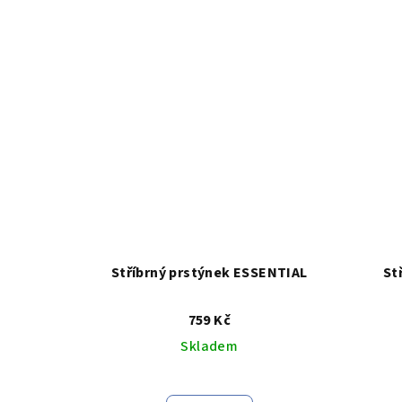
5,0
z
5
hvězdiček.
Stříbrný prstýnek ESSENTIAL
St
759 Kč
Skladem