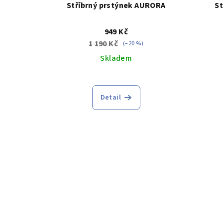
Stříbrný prstýnek AURORA
St
949 Kč
1 190 Kč
(–20 %)
Skladem
Průměrné
hodnocení
Detail
produktu
je
5,0
z
5
hvězdiček.