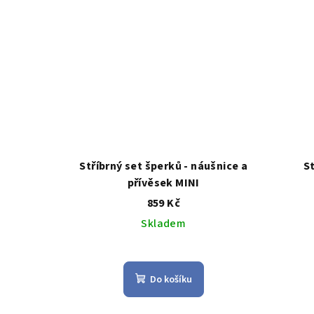
hvězdiček.
Stříbrný set šperků - náušnice a
S
přívěsek MINI
859 Kč
Skladem
Průměrné
hodnocení
Do košíku
produktu
je