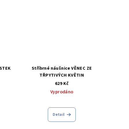
.
ÍSTEK
Stříbrné náušnice VĚNEC ZE
TŘPYTIVÝCH KVĚTIN
629 Kč
Vyprodáno
Detail