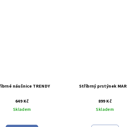
5,0
z
5
hvězdiček
říbrné náušnice TRENDY
Stříbrný prstýnek MAR
649 Kč
899 Kč
Skladem
Skladem