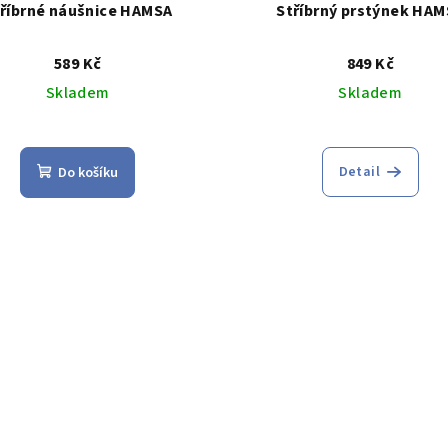
říbrné náušnice HAMSA
Stříbrný prstýnek HAM
589 Kč
849 Kč
Skladem
Skladem
Průměrné
hodnocení
Detail
Do košíku
produktu
je
5,0
z
5
hvězdiček