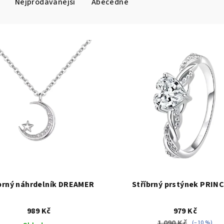
Nejprodávanější
Abecedně
brný náhrdelník DREAMER
Stříbrný prstýnek PRIN
989 Kč
979 Kč
1 090 Kč
(–10 %)