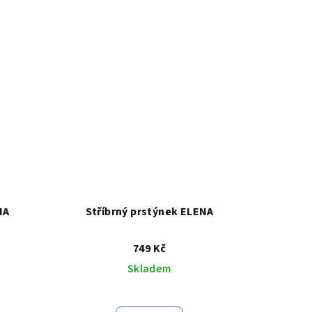
.
IA
Stříbrný prstýnek ELENA
749 Kč
Skladem