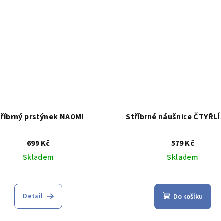
hvězdiček.
hvězdiček
tříbrný prstýnek NAOMI
Stříbrné náušnice ČTYŘL
699 Kč
579 Kč
Skladem
Skladem
Průměrné
hodnocení
Detail
Do košíku
produktu
je