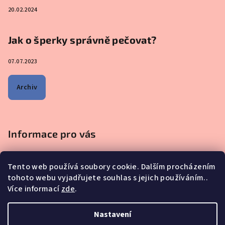
20.02.2024
Jak o šperky správně pečovat?
07.07.2023
Archiv
Informace pro vás
Obchodní podmínky
Tento web používá soubory cookie. Dalším procházením
Podmínky ochrany osobních údajů
tohoto webu vyjadřujete souhlas s jejich používáním..
Na co se mě nejčastěji ptáte - ŠPERKY Z MATEŘSKÉHO MLÉKA
Více informací
zde
.
Proč nakupovat u nás?
Reklamace, výměna a vrácení zboží
Nastavení