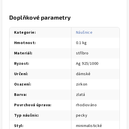
Doplňkové parametry
Kategorie
:
Náušnice
Hmotnost
:
0.1 kg
Materiál
:
stříbro
Ryzost
:
Ag 925/1000
Určení
:
dámské
Osazení
:
zirkon
Barva
:
zlatá
Povrchová úprava
:
rhodiováno
Typ náušnic
:
pecky
Styl
:
minimalistické