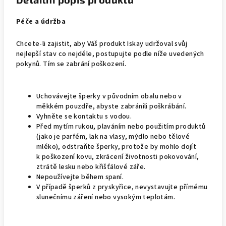
Péče a údržba
Chcete-li zajistit, aby Váš produkt Iskay udržoval svůj
nejlepší stav co nejdéle, postupujte podle níže uvedených
pokynů. Tím se zabrání poškození.
Uchovávejte šperky v původním obalu nebo v
měkkém pouzdře, abyste zabránili poškrábání.
Vyhněte se kontaktu s vodou.
Před mytím rukou, plaváním nebo použitím produktů
(jako je parfém, lak na vlasy, mýdlo nebo tělové
mléko), odstraňte šperky, protože by mohlo dojít
k poškození kovu, zkrácení životnosti pokovování,
ztrátě lesku nebo křišťálové záře.
Nepoužívejte během spaní.
V případě šperků z pryskyřice, nevystavujte přímému
slunečnímu záření nebo vysokým teplotám.