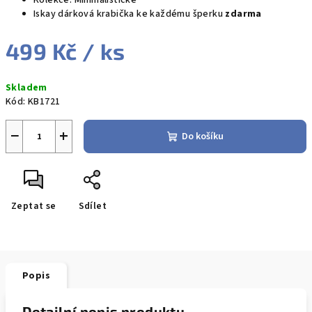
Kolekce: Minimalistické
Iskay dárková krabička ke každému šperku
zdarma
499 Kč
/ ks
Měrná
Skladem
cena:
Kód:
KB1721
−
+
Do košíku
Zeptat se
Sdílet
Popis
Detailní popis produktu