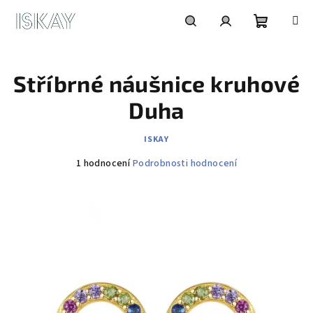
Přejít
na
obsah
Nákupní
Hledat
Přihlášení
Stříbrné náušnice kruhové
košík
Duha
ISKAY
Průměrné
1 hodnocení
Podrobnosti hodnocení
hodnocení
produktu
je
5,0
z
5
hvězdiček.