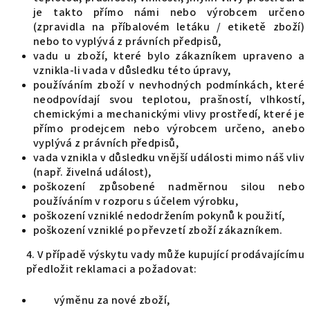
je takto přímo námi nebo výrobcem určeno
(zpravidla na příbalovém letáku / etiketě zboží)
nebo to vyplývá z právních předpisů,
vadu u zboží, které bylo zákazníkem upraveno a
vznikla-li vada v důsledku této úpravy,
používáním zboží v nevhodných podmínkách, které
neodpovídají svou teplotou, prašností, vlhkostí,
chemickými a mechanickými vlivy prostředí, které je
přímo prodejcem nebo výrobcem určeno, anebo
vyplývá z právních předpisů,
vada vznikla v důsledku vnější události mimo náš vliv
(např. živelná událost),
poškození způsobené nadměrnou silou nebo
používáním v rozporu s účelem výrobku,
poškození vzniklé nedodržením pokynů k použití,
poškození vzniklé po převzetí zboží zákazníkem.
4. V případě výskytu vady může kupující prodávajícímu
předložit reklamaci a požadovat:
výměnu za nové zboží,