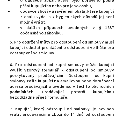
o dodávce zboží, které bylo upraveno podle
přání kupujícího nebo pro jeho osobu,
dodávce zboží v uzavřeném obalu, které kupující
z obalu vyňal a z hygienických důvodů jej není
možné vrátit,
v dalších případech uvedených v § 1837
občanského zákoníku.
5. Pro dodržení lhůty pro odstoupení od smlouvy musí
kupující odeslat prohlášení o odstoupení ve lhůtě pro
odstoupení od smlouvy.
6. Pro odstoupení od kupní smlouvy může kupující
využít vzorový formulář k odstoupení od smlouvy
poskytovaný prodávajícím. Odstoupení od kupní
smlouvy zašle kupující na emailovou nebo doručovací
adresu prodávajícího uvedenou v těchto obchodních
podmínkách. Prodávající potvrdí kupujícímu
bezodkladně přijetí formuláře.
7. Kupující, který odstoupil od smlouvy, je povinen
vrátit prodávajícímu zboží do 14 dnů od odstoupení