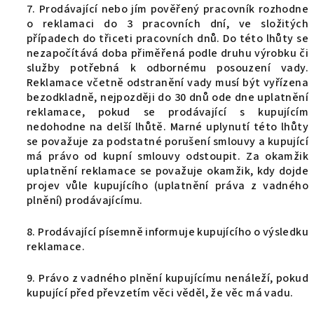
7. Prodávající nebo jím pověřený pracovník rozhodne
o reklamaci do 3 pracovních dní, ve složitých
případech do třiceti pracovních dnů. Do této lhůty se
nezapočítává doba přiměřená podle druhu výrobku či
služby potřebná k odbornému posouzení vady.
Reklamace včetně odstranění vady musí být vyřízena
bezodkladně, nejpozději do 30 dnů ode dne uplatnění
reklamace, pokud se prodávající s kupujícím
nedohodne na delší lhůtě. Marné uplynutí této lhůty
se považuje za podstatné porušení smlouvy a kupující
má právo od kupní smlouvy odstoupit. Za okamžik
uplatnění reklamace se považuje okamžik, kdy dojde
projev vůle kupujícího (uplatnění práva z vadného
plnění) prodávajícímu.
8. Prodávající písemně informuje kupujícího o výsledku
reklamace.
9. Právo z vadného plnění kupujícímu nenáleží, pokud
kupující před převzetím věci věděl, že věc má vadu.