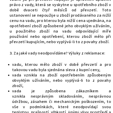
právo z vady, která se vyskytne u spotřebního zboží v
době dvaceti čtyř měsíců od převzetí. Toto
ustanovení se nepoužije u zboží prodávaného za nižší
cenu na vadu, pro kterou byla nižší cena ujednána, na
opotřebení zboží způsobené jeho obvyklým užíváním,
u použitého zboží na vadu odpovídající míře
používání nebo opotřebení, kterou zboží mělo při
převzetí kupujícím, nebo vyplývá-li to z povahy zboží.
3. Za jaké vady neodpovídáme?
Výluky z reklamace:
vadu, kterou mělo zboží v době převzetí a pro
takovou vadu byla sjednána sleva z kupní ceny,
vada vznikla na zboží opotřebením způsobeným
obvyklým užíváním, nebo vyplývá-li to z povahy
zboží,
vada je způsobena zákazníkem
a
vznikla nesprávným skladováním, nesprávnou
údržbou, zásahem či mechanickým poškozením, to
vše v podmínkách, které neodpovídají svou
teplotou, prašností, vlhkostí, jinými vlivy prostředí a