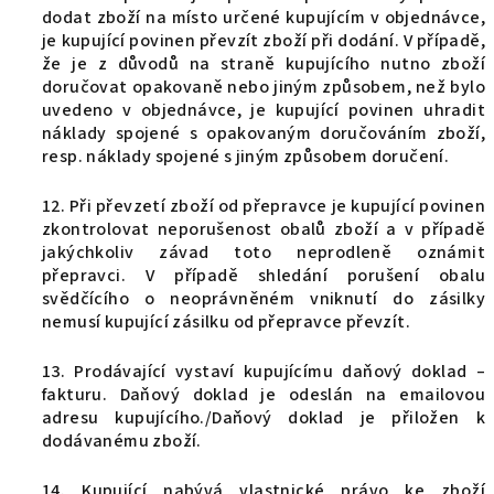
dodat zboží na místo určené kupujícím v objednávce,
je kupující povinen převzít zboží při dodání. V případě,
že je z důvodů na straně kupujícího nutno zboží
doručovat opakovaně nebo jiným způsobem, než bylo
uvedeno v objednávce, je kupující povinen uhradit
náklady spojené s opakovaným doručováním zboží,
resp. náklady spojené s jiným způsobem doručení.
12. Při převzetí zboží od přepravce je kupující povinen
zkontrolovat neporušenost obalů zboží a v případě
jakýchkoliv závad toto neprodleně oznámit
přepravci. V případě shledání porušení obalu
svědčícího o neoprávněném vniknutí do zásilky
nemusí kupující zásilku od přepravce převzít.
13. Prodávající vystaví kupujícímu daňový doklad –
fakturu. Daňový doklad je odeslán na emailovou
adresu kupujícího./Daňový doklad je přiložen k
dodávanému zboží.
14. Kupující nabývá vlastnické právo ke zboží