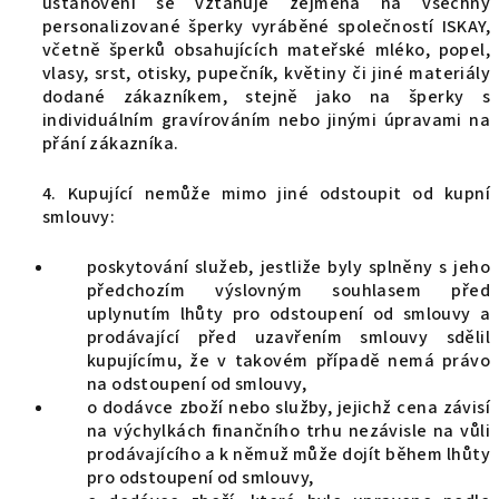
ustanovení se vztahuje zejména na všechny
personalizované šperky vyráběné společností ISKAY,
včetně šperků obsahujících mateřské mléko, popel,
vlasy, srst, otisky, pupečník, květiny či jiné materiály
dodané zákazníkem, stejně jako na šperky s
individuálním gravírováním nebo jinými úpravami na
přání zákazníka.
4. Kupující nemůže mimo jiné odstoupit od kupní
smlouvy:
poskytování služeb, jestliže byly splněny s jeho
předchozím výslovným souhlasem před
uplynutím lhůty pro odstoupení od smlouvy a
prodávající před uzavřením smlouvy sdělil
kupujícímu, že v takovém případě nemá právo
na odstoupení od smlouvy,
o dodávce zboží nebo služby, jejichž cena závisí
na výchylkách finančního trhu nezávisle na vůli
prodávajícího a k němuž může dojít během lhůty
pro odstoupení od smlouvy,