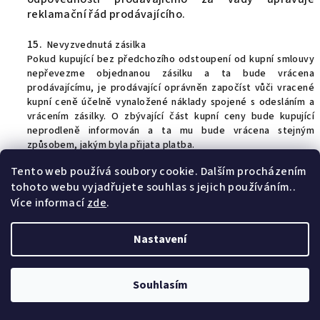
reklamační řád prodávajícího.
15.
Nevyzvednutá zásilka
Pokud kupující bez předchozího odstoupení od kupní smlouvy
nepřevezme objednanou zásilku a ta bude vrácena
prodávajícímu, je prodávající oprávněn započíst vůči vracené
kupní ceně účelně vynaložené náklady spojené s odesláním a
vrácením zásilky. O zbývající část kupní ceny bude kupující
neprodleně informován a ta mu bude vrácena stejným
způsobem, jakým byla přijata platba.
Tento web používá soubory cookie. Dalším procházením
tohoto webu vyjadřujete souhlas s jejich používáním..
Více informací
zde
.
Nastavení
VIII.
Souhlasím