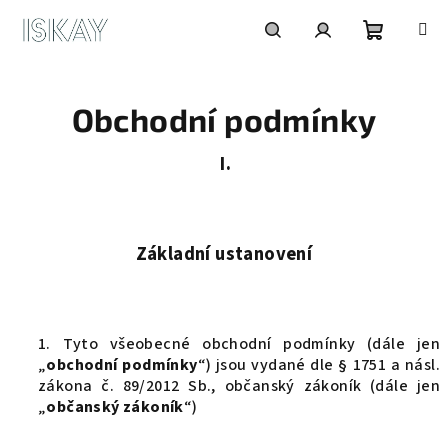
Přejít
na
obsah
Nákupní
Hledat
Přihlášení
Obchodní podmínky
košík
I.
Základní ustanovení
1. Tyto všeobecné obchodní podmínky (dále jen
„
obchodní podmínky
“) jsou vydané dle § 1751 a násl.
zákona č. 89/2012 Sb., občanský zákoník (dále jen
„
občanský zákoník
“)