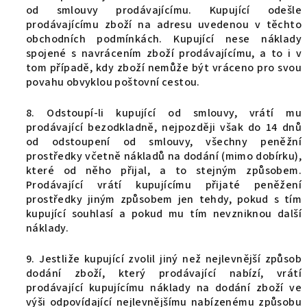
od smlouvy prodávajícímu. Kupující odešle
prodávajícímu zboží na adresu uvedenou v těchto
obchodních podmínkách. Kupující nese náklady
spojené s navrácením zboží prodávajícímu, a to i v
tom případě, kdy zboží nemůže být vráceno pro svou
povahu obvyklou poštovní cestou.
8. Odstoupí-li kupující od smlouvy, vrátí mu
prodávající bezodkladně, nejpozději však do 14 dnů
od odstoupení od smlouvy,
všechny peněžní
prostředky včetně nákladů na dodání (mimo dobírku),
které od něho přijal, a to stejným způsobem
.
Prodávající vrátí kupujícímu přijaté peněžení
prostředky jiným způsobem jen tehdy, pokud s tím
kupující souhlasí a pokud mu tím nevzniknou další
náklady.
9. Jestliže kupující zvolil jiný než nejlevnější způsob
dodání zboží, který prodávající nabízí, vrátí
prodávající kupujícímu náklady na dodání zboží ve
výši odpovídající nejlevnějšímu nabízenému způsobu