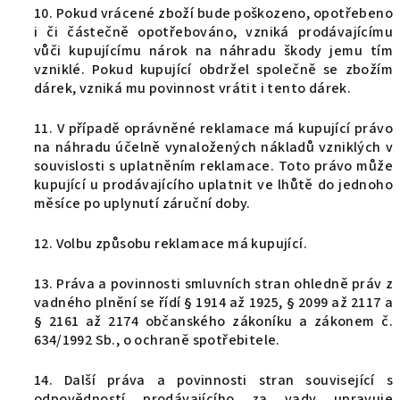
10.
Pokud vrácené zboží bude poškozeno, opotřebeno
i či částečně opotřebováno, vzniká prodávajícímu
vůči kupujícímu nárok na náhradu škody jemu tím
vzniklé. Pokud kupující obdržel společně se zbožím
dárek, vzniká mu povinnost vrátit i tento dárek.
11. V případě oprávněné reklamace má kupující právo
na náhradu účelně vynaložených nákladů vzniklých v
souvislosti s uplatněním reklamace. Toto právo může
kupující u prodávajícího uplatnit ve lhůtě do jednoho
měsíce po uplynutí záruční doby.
12. Volbu způsobu reklamace má kupující.
13. Práva a povinnosti smluvních stran ohledně práv z
vadného plnění se řídí § 1914 až 1925, § 2099 až 2117 a
§ 2161 až 2174 občanského zákoníku a zákonem č.
634/1992 Sb., o ochraně spotřebitele.
14. Další práva a povinnosti stran související s
odpovědností prodávajícího za vady upravuje