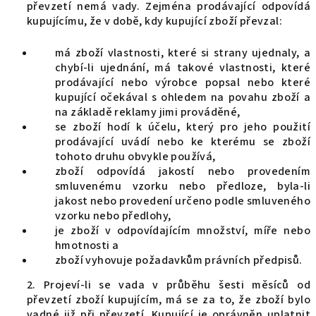
převzetí nemá vady. Zejména prodávající odpovídá
kupujícímu, že v době, kdy kupující zboží převzal:
má zboží vlastnosti, které si strany ujednaly, a
chybí-li ujednání, má takové vlastnosti, které
prodávající nebo výrobce popsal nebo které
kupující očekával s ohledem na povahu zboží a
na základě reklamy jimi prováděné,
se zboží hodí k účelu, který pro jeho použití
prodávající uvádí nebo ke kterému se zboží
tohoto druhu obvykle používá,
zboží odpovídá jakostí nebo provedením
smluvenému vzorku nebo předloze, byla-li
jakost nebo provedení určeno podle smluveného
vzorku nebo předlohy,
je zboží v odpovídajícím množství, míře nebo
hmotnosti a
zboží vyhovuje požadavkům právních předpisů.
2. Projeví-li se vada v průběhu šesti měsíců od
převzetí zboží kupujícím, má se za to, že zboží bylo
vadné již při převzetí. Kupující je oprávněn uplatnit