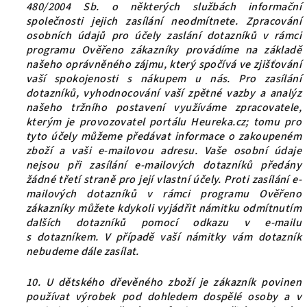
480/2004 Sb. o některých službách informační
společnosti jejich zasílání neodmítnete. Zpracování
osobních údajů pro účely zaslání dotazníků v rámci
programu Ověřeno zákazníky provádíme na základě
našeho oprávněného zájmu, který spočívá ve zjišťování
vaší spokojenosti s nákupem u nás. Pro zasílání
dotazníků, vyhodnocování vaší zpětné vazby a analýz
našeho tržního postavení využíváme zpracovatele,
kterým je provozovatel portálu Heureka.cz; tomu pro
tyto účely můžeme předávat informace o zakoupeném
zboží a vaši e-mailovou adresu. Vaše osobní údaje
nejsou při zasílání e-mailových dotazníků předány
žádné třetí straně pro její vlastní účely. Proti zasílání e-
mailových dotazníků v rámci programu Ověřeno
zákazníky můžete kdykoli vyjádřit námitku odmítnutím
dalších dotazníků pomocí odkazu v e-mailu
s dotazníkem. V případě vaší námitky vám dotazník
nebudeme dále zasílat.
10.
U dětského dřevěného zboží je zákazník povinen
používat výrobek pod dohledem dospělé osoby a v