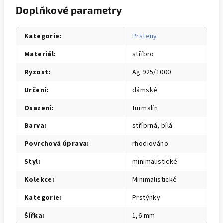
Doplňkové parametry
Kategorie
:
Prsteny
Materiál
:
stříbro
Ryzost
:
Ag 925/1000
Určení
:
dámské
Osazení
:
turmalín
Barva
:
stříbrná, bílá
Povrchová úprava
:
rhodiováno
Styl
:
minimalistické
Kolekce
:
Minimalistické
Kategorie
:
Prstýnky
Šířka
:
1,6 mm