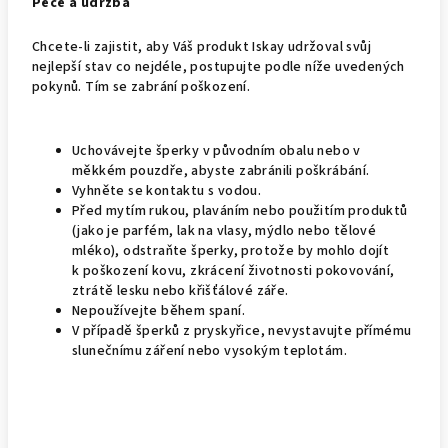
Péče a údržba
Chcete-li zajistit, aby Váš produkt Iskay udržoval svůj
nejlepší stav co nejdéle, postupujte podle níže uvedených
pokynů. Tím se zabrání poškození.
Uchovávejte šperky v původním obalu nebo v
měkkém pouzdře, abyste zabránili poškrábání.
Vyhněte se kontaktu s vodou.
Před mytím rukou, plaváním nebo použitím produktů
(jako je parfém, lak na vlasy, mýdlo nebo tělové
mléko), odstraňte šperky, protože by mohlo dojít
k poškození kovu, zkrácení životnosti pokovování,
ztrátě lesku nebo křišťálové záře.
Nepoužívejte během spaní.
V případě šperků z pryskyřice, nevystavujte přímému
slunečnímu záření nebo vysokým teplotám.