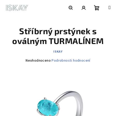
Přejít
na
obsah
Nákupní
Hledat
Přihlášení
Stříbrný prstýnek s
košík
oválným TURMALÍNEM
ISKAY
Průměrné
Neohodnoceno
Podrobnosti hodnocení
hodnocení
produktu
je
0,0
z
5
hvězdiček.