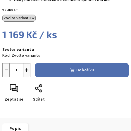
Iskay dárková krabička ke každému šperku
zdarma
VELIKOST
1 169 Kč
/ ks
Měrná
Zvolte variantu
cena:
Kód:
Zvolte variantu
−
+
Do košíku
Zeptat se
Sdílet
Popis