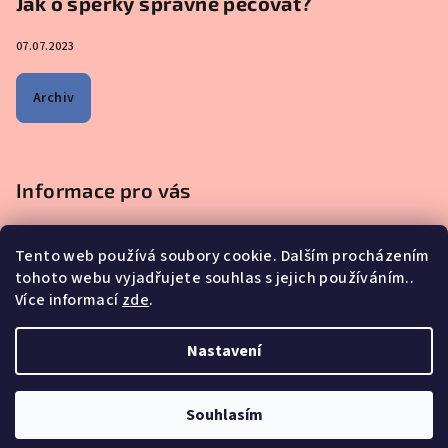
Jak o šperky správně pečovat?
07.07.2023
Archiv
Informace pro vás
Obchodní podmínky
Tento web používá soubory cookie. Dalším procházením
Podmínky ochrany osobních údajů
tohoto webu vyjadřujete souhlas s jejich používáním..
Na co se mě nejčastěji ptáte - ŠPERKY Z MATEŘSKÉHO MLÉKA
Více informací
zde
.
Proč nakupovat u nás?
Reklamace, výměna a vrácení zboží
Nastavení
Copyright 2026
iskay.cz
. Všechna práva vyhrazena.
Souhlasím
Vytvořil Shoptet