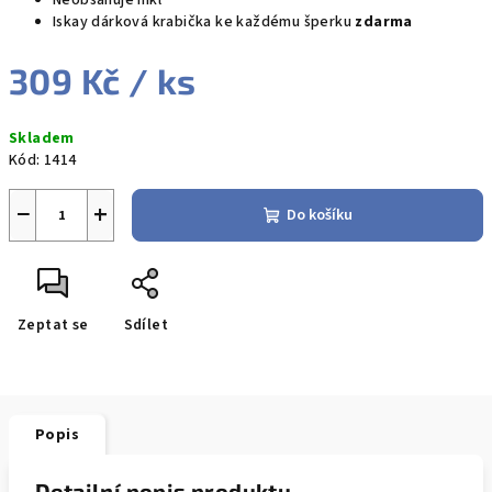
Neobsahuje nikl
Iskay dárková krabička ke každému šperku
zdarma
309 Kč
/ ks
Měrná
Skladem
cena:
Kód:
1414
−
+
Do košíku
Zeptat se
Sdílet
Popis
Detailní popis produktu