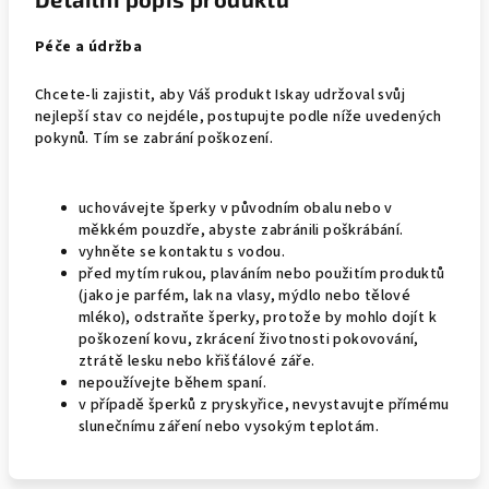
Péče a údržba
Chcete-li zajistit, aby Váš produkt Iskay udržoval svůj
nejlepší stav co nejdéle, postupujte podle níže uvedených
pokynů. Tím se zabrání poškození.
uchovávejte šperky v původním obalu nebo v
měkkém pouzdře, abyste zabránili poškrábání.
vyhněte se kontaktu s vodou.
před mytím rukou, plaváním nebo použitím produktů
(jako je parfém, lak na vlasy, mýdlo nebo tělové
mléko), odstraňte šperky, protože by mohlo dojít k
poškození kovu, zkrácení životnosti pokovování,
ztrátě lesku nebo křišťálové záře.
nepoužívejte během spaní.
v případě šperků z pryskyřice, nevystavujte přímému
slunečnímu záření nebo vysokým teplotám.