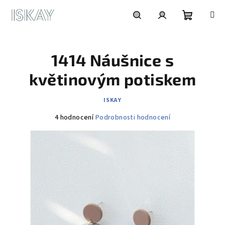
Přejít
na
obsah
Nákupní
Hledat
Přihlášení
1414 Náušnice s
košík
květinovým potiskem
ISKAY
Průměrné
4 hodnocení
Podrobnosti hodnocení
hodnocení
produktu
je
5,0
z
5
hvězdiček.