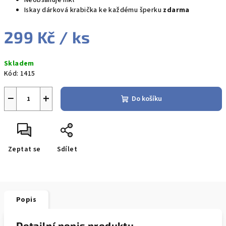
Neobsahuje nikl
Iskay dárková krabička ke každému šperku
zdarma
299 Kč
/ ks
Měrná
Skladem
cena:
Kód:
1415
−
+
Do košíku
Zeptat se
Sdílet
Popis
Detailní popis produktu