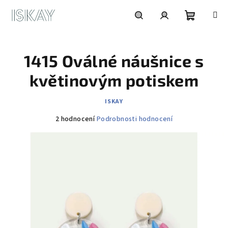
Přejít
na
obsah
Nákupní
Hledat
Přihlášení
1415 Oválné náušnice s
košík
květinovým potiskem
ISKAY
Průměrné
2 hodnocení
Podrobnosti hodnocení
hodnocení
produktu
je
5,0
z
5
hvězdiček.