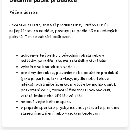
Péče a údržba
Chcete-li zajistit, aby Váš produkt Iskay udržoval svůj
nejlepší stav co nejdéle, postupujte podle níže uvedených
pokynů. Tím se zabrání poškození.
uchovávejte šperky v původním obalu nebo v
měkkém pouzdře, abyste zabránili poškrábání.
vyhněte se kontaktu s vodou.
před mytím rukou, plaváním nebo použitím produktů
(jako je parfém, lak na vlasy, mýdlo nebo tělové
mléko), odstraňte šperky, protože by mohlo dojít k
poškození kovu, zkrácení životnosti pokovování,
ztrátě lesku nebo křišťálové záře.
nepoužívejte během spaní.
v případě šperků z pryskyřice, nevystavujte přímému
slunečnímu záření nebo vysokým teplotám.