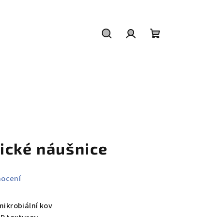
Hledat
Přihlášení
Nákupní
košík
ické náušnice
nocení
imikrobiální kov