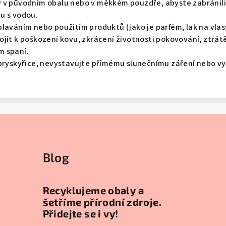
 v původním obalu nebo v měkkém pouzdře, abyste zabránili
u s vodou.
laváním nebo použitím produktů (jako je parfém, lak na vlas
jít k poškození kovu, zkrácení životnosti pokovování, ztrátě
m spaní.
 pryskyřice, nevystavujte přímému slunečnímu záření nebo 
Blog
Recyklujeme obaly a
šetříme přírodní zdroje.
Přidejte se i vy!