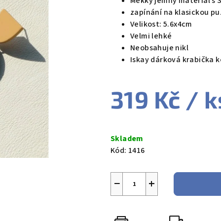
Měkký jemný materiál s 
5,0
zapínání na klasickou p
z
Velikost: 5.6x4cm
5
Velmi lehké
hvězdiček.
Neobsahuje nikl
Iskay dárková krabička 
319 Kč
/ k
Měrná
cena:
Skladem
Kód:
1416
−
+