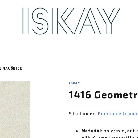
É NÁUŠNICE
ISKAY
1416 Geometr
Průměrné
5 hodnocení
Podrobnosti hod
hodnocení
produktu
Materiál
: polyresin, ant
je