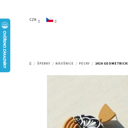
Přejít
na
obsah
CZK
/
ŠPERKY
/
NÁUŠNICE
/
PECKY
/
1416 GEOMETRICK
DOMŮ