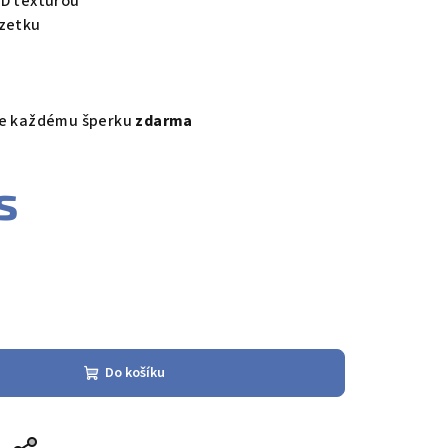
3D texturou
uzetku
ke každému šperku
zdarma
s
Do košíku