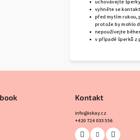
uchovávejte šperky
vyhněte se kontakt
před mytím rukou, p
protože by mohlo do
nepoužívejte běhe
v případě šperků z
ebook
Kontakt
info
@
iskay.cz
+420 724 033 556