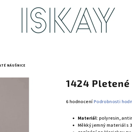
LATÉ NÁUŠNICE
1424 Pletené
Průměrné
6 hodnocení
Podrobnosti hod
hodnocení
produktu
Materiál
: polyresin, ant
je
Měkký jemný materiál s 
5,0