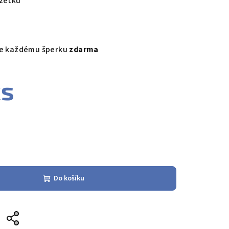
uzetku
ke každému šperku
zdarma
ks
Do košíku