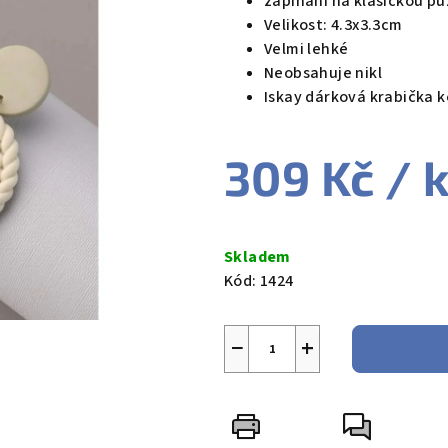
zapínání na klasickou p
z
Velikost: 4.3x3.3cm
5
Velmi lehké
hvězdiček.
Neobsahuje nikl
Iskay dárková krabička 
309 Kč
/ 
Měrná
cena:
Skladem
Kód:
1424
−
+