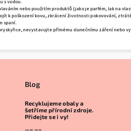
u s vodou.
laváním nebo použitím produktů (jako je parfém, lak na vlas
jít k poškození kovu, zkrácení životnosti pokovování, ztrátě
m spaní.
 pryskyřice, nevystavujte přímému slunečnímu záření nebo 
Blog
Recyklujeme obaly a
šetříme přírodní zdroje.
Přidejte se i vy!
19.05.2025