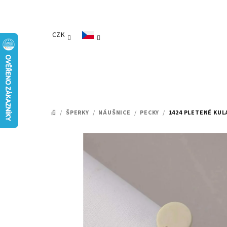
Přejít
na
obsah
CZK
/
ŠPERKY
/
NÁUŠNICE
/
PECKY
/
1424 PLETENÉ KU
DOMŮ