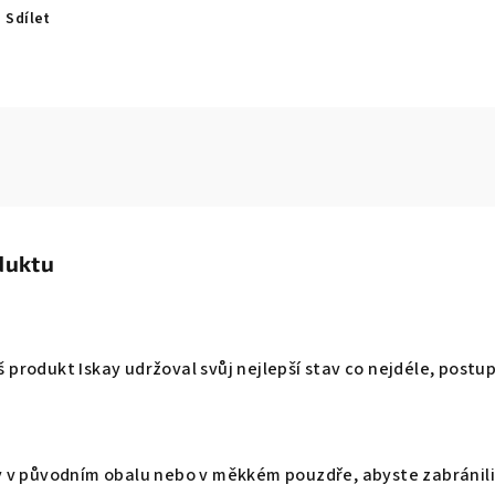
Sdílet
duktu
Váš produkt Iskay udržoval svůj nejlepší stav co nejdéle, pos
 v původním obalu nebo v měkkém pouzdře, abyste zabránili