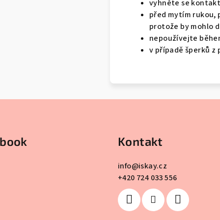
vyhněte se kontakt
před mytím rukou, p
protože by mohlo do
nepoužívejte běhe
v případě šperků z
ebook
Kontakt
info
@
iskay.cz
+420 724 033 556