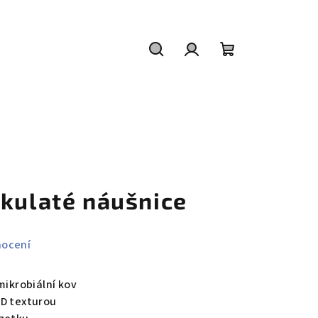
Hledat
Přihlášení
Nákupní
košík
 kulaté náušnice
nocení
imikrobiální kov
3D texturou