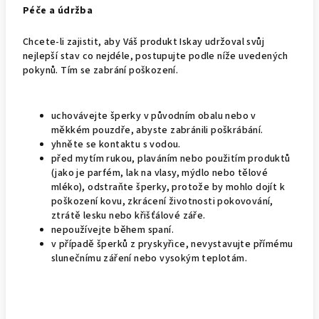
Péče a údržba
Chcete-li zajistit, aby Váš produkt Iskay udržoval svůj
nejlepší stav co nejdéle, postupujte podle níže uvedených
pokynů. Tím se zabrání poškození.
uchovávejte šperky v původním obalu nebo v
měkkém pouzdře, abyste zabránili poškrábání.
yhněte se kontaktu s vodou.
před mytím rukou, plaváním nebo použitím produktů
(jako je parfém, lak na vlasy, mýdlo nebo tělové
mléko), odstraňte šperky, protože by mohlo dojít k
poškození kovu, zkrácení životnosti pokovování,
ztrátě lesku nebo křišťálové záře.
nepoužívejte během spaní.
v případě šperků z pryskyřice, nevystavujte přímému
slunečnímu záření nebo vysokým teplotám.