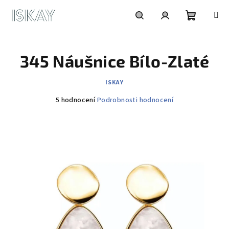
Přejít
na
obsah
Nákupní
Hledat
Přihlášení
345 Náušnice Bílo-Zlaté
košík
ISKAY
Průměrné
5 hodnocení
Podrobnosti hodnocení
hodnocení
produktu
je
5,0
z
5
hvězdiček.