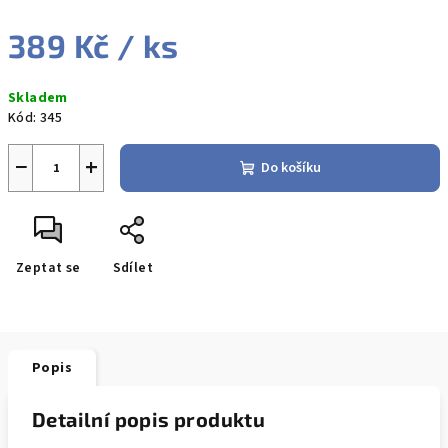
389 Kč
/ ks
Měrná
Skladem
cena:
Kód:
345
−
+
Do košíku
Zeptat se
Sdílet
Popis
Detailní popis produktu