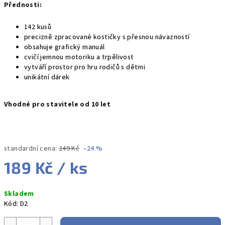
Přednosti:
142 kusů
precizně zpracované kostičky s přesnou návazností
obsahuje grafický manuál
cvičí jemnou motoriku a trpělivost
vytváří prostor pro hru rodičů s dětmi
unikátní dárek
Vhodné
pro stavitele
od 10 let
standardní cena:
249 Kč
–24 %
189 Kč
/ ks
Měrná
Skladem
cena:
Kód:
D2