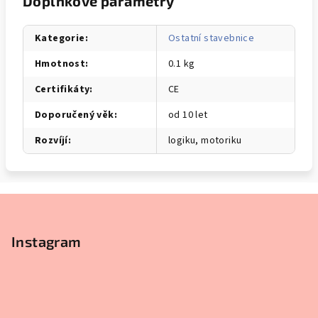
Doplňkové parametry
Kategorie
:
Ostatní stavebnice
Hmotnost
:
0.1 kg
Certifikáty
:
CE
Doporučený věk
:
od 10 let
Rozvíjí
:
logiku, motoriku
Z
á
p
Instagram
a
t
í