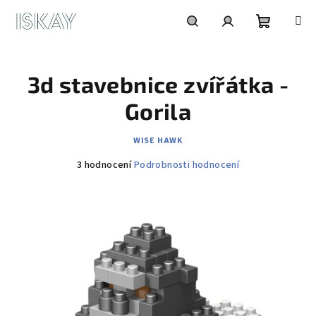
Přejít
na
obsah
Nákupní
Hledat
Přihlášení
3d stavebnice zvířátka -
košík
Gorila
WISE HAWK
Průměrné
3 hodnocení
Podrobnosti hodnocení
hodnocení
produktu
je
5,0
z
5
hvězdiček.