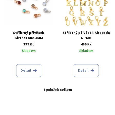
Stříbrný přívěsek
Stříbrný přívěsek Abeceda
Birthstone 4MM
6-7MM
399 Kč
499 Kč
Skladem
Skladem
Průměrné
hodnocení
produktu
Detail
Detail
je
4,3
z
5
4
položek celkem
O
hvězdiček.
v
l
á