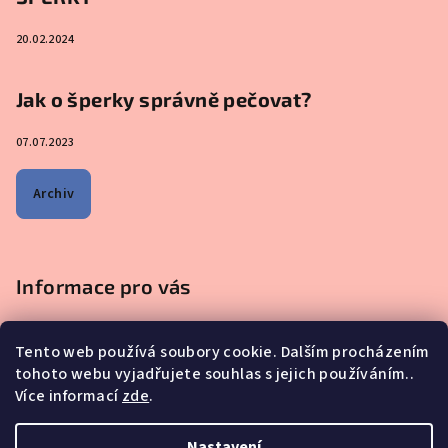
20.02.2024
Jak o šperky správně pečovat?
07.07.2023
Archiv
Informace pro vás
Obchodní podmínky
Tento web používá soubory cookie. Dalším procházením
Podmínky ochrany osobních údajů
tohoto webu vyjadřujete souhlas s jejich používáním..
Na co se mě nejčastěji ptáte - ŠPERKY Z MATEŘSKÉHO MLÉKA
Více informací
zde
.
Proč nakupovat u nás?
Reklamace, výměna a vrácení zboží
Nastavení