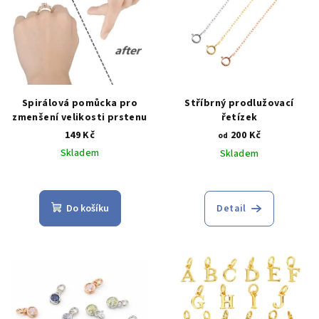
i
d
s
u
p
k
r
t
o
ů
d
Spirálová pomůcka pro
Stříbrný prodlužovací
zmenšení velikosti prstenu
řetízek
u
149 Kč
200 Kč
od
k
Skladem
Skladem
t
ů
Do košíku
Detail