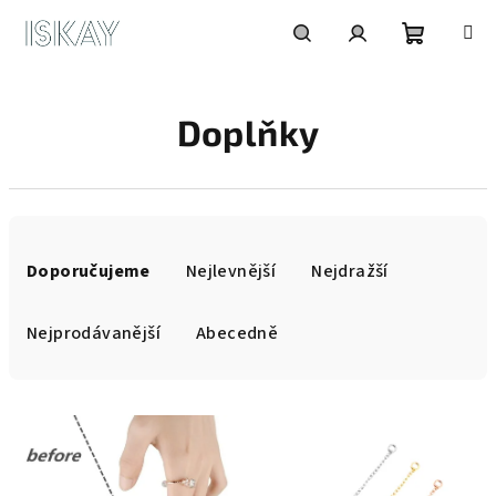
Přejít
na
obsah
Nákupní
Hledat
Přihlášení
Doplňky
košík
Ř
a
Doporučujeme
Nejlevnější
Nejdražší
z
e
Nejprodávanější
Abecedně
n
í
V
p
ý
r
p
o