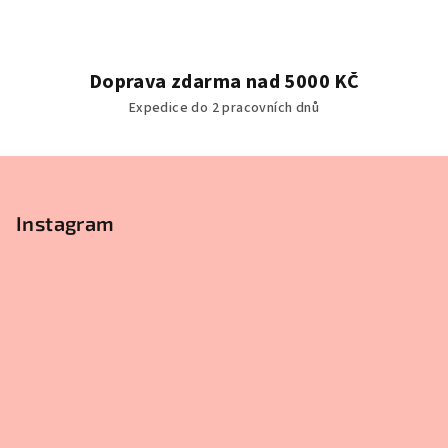
d
a
c
í
Doprava zdarma nad 5000 KČ
p
Expedice do 2 pracovních dnů
r
v
k
Z
y
á
v
p
Instagram
ý
a
p
t
i
s
í
u