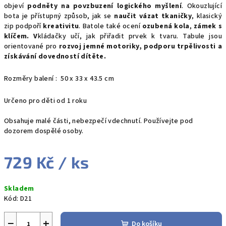
objeví
podněty na povzbuzení logického myšlení
. Okouzlující
bota je přístupný způsob, jak se
naučit vázat tkaničky
, klasický
zip podpoří
kreativitu
. Batole také ocení
ozubená kola
,
zámek s
klíčem. V
kládačky učí, jak přiřadit prvek k tvaru. Tabule jsou
orientované pro
rozvoj jemné motoriky, podporu trpělivosti a
získávání dovedností dítěte.
Rozměry balení : 50 x 33 x 43.5 cm
Určeno pro děti od 1 roku
Obsahuje malé části, nebezpečí vdechnutí. Používejte pod
dozorem dospělé osoby.
729 Kč
/ ks
Měrná
Skladem
cena:
Kód:
D21
−
+
Do košíku