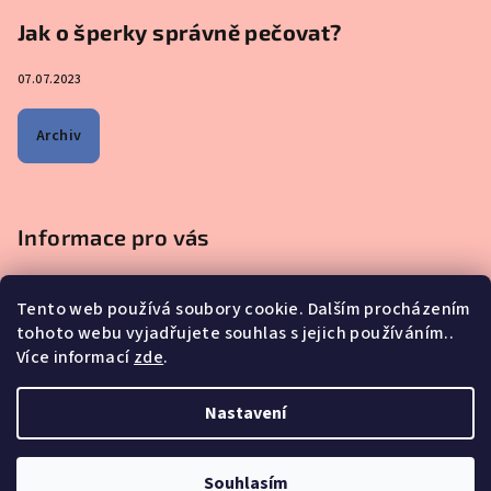
Jak o šperky správně pečovat?
07.07.2023
Archiv
Informace pro vás
Obchodní podmínky
Tento web používá soubory cookie. Dalším procházením
Podmínky ochrany osobních údajů
tohoto webu vyjadřujete souhlas s jejich používáním..
Na co se mě nejčastěji ptáte - ŠPERKY Z MATEŘSKÉHO MLÉKA
Více informací
zde
.
Proč nakupovat u nás?
Reklamace, výměna a vrácení zboží
Nastavení
Copyright 2026
iskay.cz
. Všechna práva vyhrazena.
Souhlasím