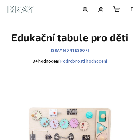
Přejít
na
obsah
Nákupní
Hledat
Přihlášení
Edukační tabule pro děti
košík
ISKAY MONTESSORI
Průměrné
34 hodnocení
Podrobnosti hodnocení
hodnocení
produktu
je
3,9
z
5
hvězdiček.